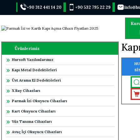
+90 312 441 14 20
+90 532 795 22 29
info@hu
Kur
Kapı
Ürünlerimiz
Hursoft Yazılımlarımız
HU
Kapı Metal Dedektörleri
Sİ
ÖZ
Üst Arama El Dedektörleri
X Ray Cihazları
Parmak İzi Okuyucu Cihazları
Kart Okuyucu Cihazları
Yüz Tanıma Cihazları
Avuç İçi Okuyucu Cihazları