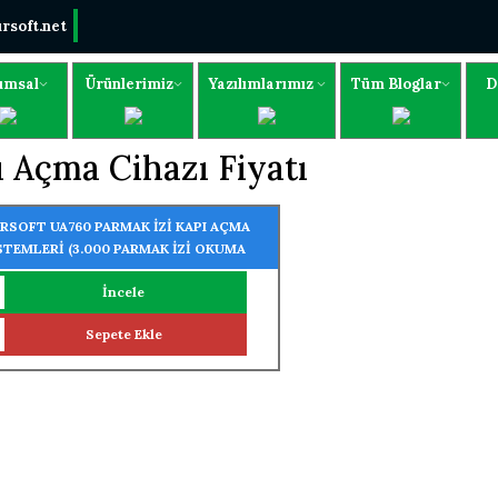
rsoft.net
umsal
Ürünlerimiz
Yazılımlarımız
Tüm Bloglar
D
 Açma Cihazı Fiyatı
RSOFT UA760 PARMAK İZİ KAPI AÇMA
STEMLERİ (3.000 PARMAK İZİ OKUMA
ELLİĞİ)
İncele
Sepete Ekle