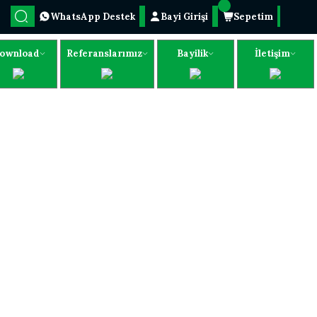
WhatsApp Destek
Bayi Girişi
Sepetim
ownload
Referanslarımız
Bayilik
İletişim