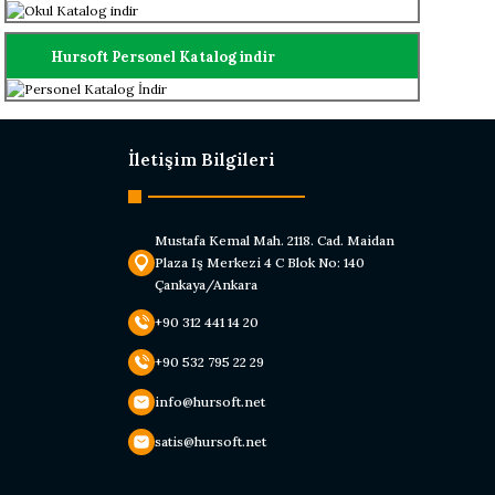
Hursoft Personel Katalog indir
İletişim Bilgileri
Mustafa Kemal Mah. 2118. Cad. Maidan
Plaza Iş Merkezi 4 C Blok No: 140
Çankaya/Ankara
+90 312 441 14 20
+90 532 795 22 29
info@hursoft.net
satis@hursoft.net