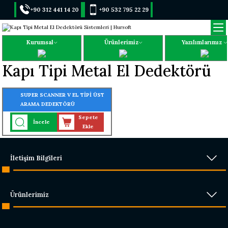
+90 312 441 14 20
+90 532 795 22 29
Kurumsal
Ürünlerimiz
Yazılımlarımız
Kapı Tipi Metal El Dedektörü
SUPER SCANNER V EL TİPİ ÜST
ARAMA DEDEKTÖRÜ
Sepete
İncele
Ekle
İletişim Bilgileri
Ürünlerimiz