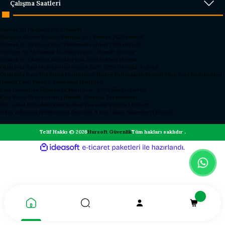
Çalışma Saatleri
Parmak İzi Okuyucu 2026 Hursoft
Rakipleri Geride Bırakan Parmak İzi Okuyucu 2026 Hursoft
Parmak İzi Okuyucu Fiyat Performans Lideri 2026 Hursoft
2026’nın En İyi Parmak İzi Okuyucusu – Hursoft Zirvede
Parmak İzi Okuyucu Alacaklar İçin 2026 Rehberi Hursoft
Okullarda Kapı Dedektörleri Neden Şart? 2026 Güvenlik Rehberi
Okullarda Kapı Tipi Metal Dedektörler Neden Kullanılmalı?
Hursoft Okul Kapı Dedektörleri
Hursoft Okul Turnike Sundurma Modelleri
Kapı Dedektörü Fiyatları ve Modelleri - 2026 Güncel Listesi
Kapı Metal Dedektörleri | Hursoft Güvenlik Teknolojileri
Üst Arama El Dedektörleri Kaliteli Dayanıklı Sağlam | Hursoft
X Ray Cihazları | Profesyonel Güvenlik X Ray Cihazı Sistemleri | Hursoft
Telif Hakkı © 2026
Hursoft Güvenlik
Tüm hakları saklıdır .
ideasoft
ile
e-
hazırlandı.
ticaret
paketleri