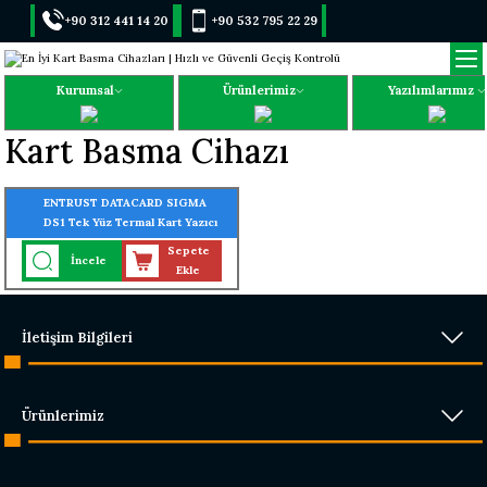
+90 312 441 14 20
+90 532 795 22 29
Kurumsal
Ürünlerimiz
Yazılımlarımız
Kart Basma Cihazı
ENTRUST DATACARD SIGMA
DS1 Tek Yüz Termal Kart Yazıcı
Sepete
İncele
Ekle
İletişim Bilgileri
Ürünlerimiz