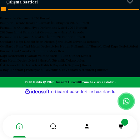
Çalışma Saatleri
Parmak İzi Okuyucu 2026 Hursoft
Rakipleri Geride Bırakan Parmak İzi Okuyucu 2026 Hursoft
Parmak İzi Okuyucu Fiyat Performans Lideri 2026 Hursoft
2026’nın En İyi Parmak İzi Okuyucusu – Hursoft Zirvede
Parmak İzi Okuyucu Alacaklar İçin 2026 Rehberi Hursoft
Okullarda Kapı Dedektörleri Neden Şart? 2026 Güvenlik Rehberi
Okullarda Kapı Tipi Metal Dedektörler Neden Kullanılmalı?
Hursoft Okul Kapı Dedektörleri
Hursoft Okul Turnike Sundurma Modelleri
Kapı Dedektörü Fiyatları ve Modelleri - 2026 Güncel Listesi
Kapı Metal Dedektörleri | Hursoft Güvenlik Teknolojileri
Üst Arama El Dedektörleri Kaliteli Dayanıklı Sağlam | Hursoft
X Ray Cihazları | Profesyonel Güvenlik X Ray Cihazı Sistemleri | Hursoft
Telif Hakkı © 2026
Hursoft Güvenlik
Tüm hakları saklıdır .
ideasoft
ile
e-
hazırlandı.
ticaret
paketleri