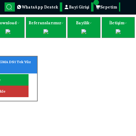
WhatsApp Destek
Bayi Girişi
Sepetim
ownload
Referanslarımız
Bayilik
İletişim
MA DS1 Tek Yüz
e
kle