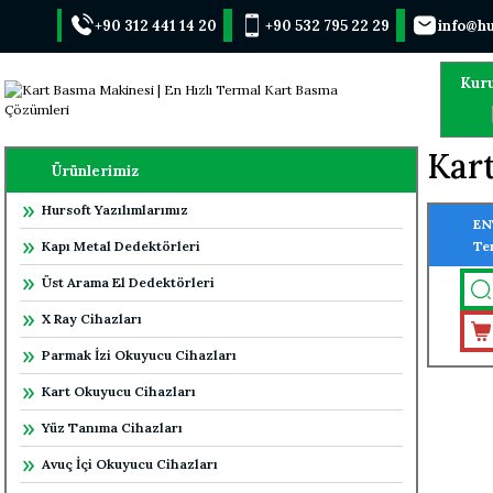
+90 312 441 14 20
+90 532 795 22 29
info@hu
Kur
Kar
Ürünlerimiz
Hursoft Yazılımlarımız
EN
Kapı Metal Dedektörleri
Te
Üst Arama El Dedektörleri
X Ray Cihazları
Parmak İzi Okuyucu Cihazları
Kart Okuyucu Cihazları
Yüz Tanıma Cihazları
Avuç İçi Okuyucu Cihazları