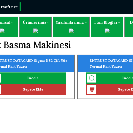
rsoft.net
umsal
Ürünlerimiz
Yazılımlarımız
Tüm Bloglar
D
t Basma Makinesi
TRUST DATACARD Sigma DS2 Çift Yüz
ENTRUST DATACARD SIG
rmal Kart Yazıcı
Termal Kart Yazıcı
İncele
İncel
Sepete Ekle
Sepete E