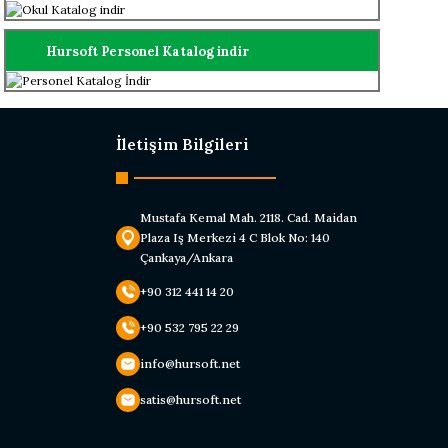
Hursoft Personel Katalog indir
İletişim Bilgileri
Mustafa Kemal Mah. 2118. Cad. Maidan
Plaza Iş Merkezi 4 C Blok No: 140
Çankaya/Ankara
+90 312 441 14 20
+90 532 795 22 29
info@hursoft.net
satis@hursoft.net