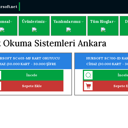
rsoft.net
umsal
Ürünlerimiz
Yazılımlarımız
Tüm Bloglar
D
t Okuma Sistemleri Ankara
RSOFT SC403-MF KART OKUYUCU
HURSOFT SC700-ID KA
HAZ (30.000 KART - 30.000 ŞİFRE
CİHAZ (30.000 KART - 3
UMA ÖZELLİĞİ)
OKUMA ÖZELLİĞİ)
İncele
İncel
Sepete Ekle
Sepete E