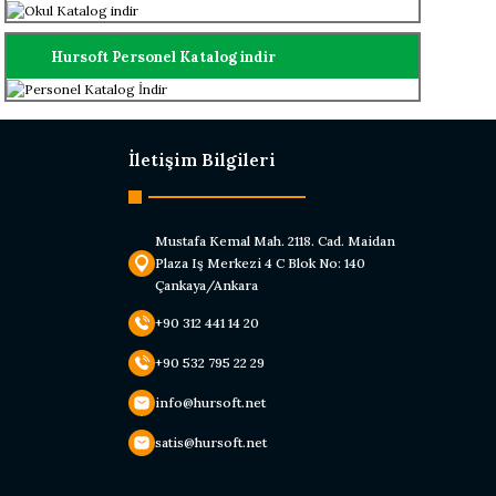
Hursoft Personel Katalog indir
İletişim Bilgileri
Mustafa Kemal Mah. 2118. Cad. Maidan
Plaza Iş Merkezi 4 C Blok No: 140
Çankaya/Ankara
+90 312 441 14 20
+90 532 795 22 29
info@hursoft.net
satis@hursoft.net