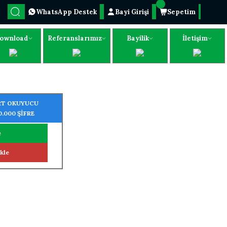
WhatsApp Destek
Bayi Girişi
Sepetim
ownload
Referanslarımız
Bayilik
İletişim
RT OKUYUCU
0.000 ŞİFRE
e
kle