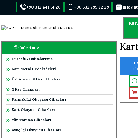
+90 312 441 14 20
+90 532 795 22 29
info@hu
Kur
Kar
Ürünlerimiz
Hursoft Yazılımlarımız
HU
Kapı Metal Dedektörleri
Cİ
OK
Üst Arama El Dedektörleri
X Ray Cihazları
Parmak İzi Okuyucu Cihazları
Kart Okuyucu Cihazları
Yüz Tanıma Cihazları
Avuç İçi Okuyucu Cihazları