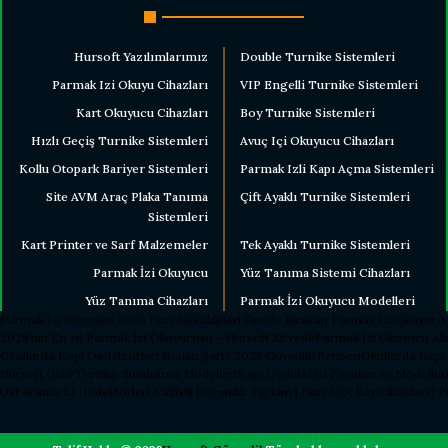
Hursoft Yazılımlarımız
Double Turnike Sistemleri
Parmak Izi Okuyu Cihazları
VIP Engelli Turnike Sistemleri
Kart Okuyucu Cihazları
Boy Turnike Sistemleri
Hızlı Geçiş Turnike Sistemleri
Avuç Içi Okuyucu Cihazları
Kollu Otopark Bariyer Sistemleri
Parmak Izli Kapı Açma Sistemleri
Site AVM Araç Plaka Tanıma
Çift Ayaklı Turnike Sistemleri
Sistemleri
Kart Printer ve Sarf Malzemeler
Tek Ayaklı Turnike Sistemleri
Parmak İzi Okuyucu
Yüz Tanıma Sistemi Cihazları
Yüz Tanıma Cihazları
Parmak İzi Okuyucu Modelleri
Parmak İzi Okuyucu 2026 Hursoft
Rakipleri Geride Bırakan Parmak İzi Okuyucu
2026’nın En İyi Parmak İzi Okuyucusu – Hursoft Zirvede
Parmak İzi Okuyucu Ala
Okullarda Kapı Dedektörleri Neden Şart? 2026 Güvenlik Rehberi
Okullarda Kapı
Hursoft Okul Turnike Sundurma Modelleri
Kapı Dedektörü Fiyatları ve Modelleri
Üst Arama El Dedektörleri Kaliteli Dayanıklı Sağlam | Hursoft
X Ray Cihazları | 