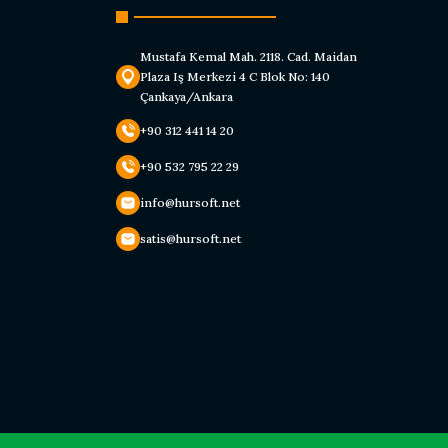
Mustafa Kemal Mah. 2118. Cad. Maidan
Plaza Iş Merkezi 4 C Blok No: 140
Çankaya/Ankara
+90 312 441 14 20
+90 532 795 22 29
info@hursoft.net
satis@hursoft.net