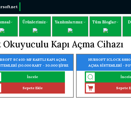
rsoft.net
umsal
Ürünlerimiz
Yazılımlarımız
Tüm Bloglar
D
t Okuyuculu Kapı Açma Cihazı
RSOFT SC403-MF KARTLI KAPI AÇMA
HURSOFT ICLOCK S880 
STEMLERİ (30.000 KART - 30.000 ŞİFRE
AÇMA SİSTEMLERİ - F
UMA ÖZELLİĞİ)
(10.000 KART - 10.000 
İncele
İncel
ÖZELLİĞİ)
Sepete Ekle
Sepete E