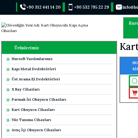
+90 312 441 14 20
+90 532 795 22 29
info@hu
Kur
Kar
Ürünlerimiz
Hursoft Yazılımlarımız
HU
Kapı Metal Dedektörleri
Sİ
OK
Üst Arama El Dedektörleri
X Ray Cihazları
Parmak İzi Okuyucu Cihazları
Kart Okuyucu Cihazları
Yüz Tanıma Cihazları
Avuç İçi Okuyucu Cihazları