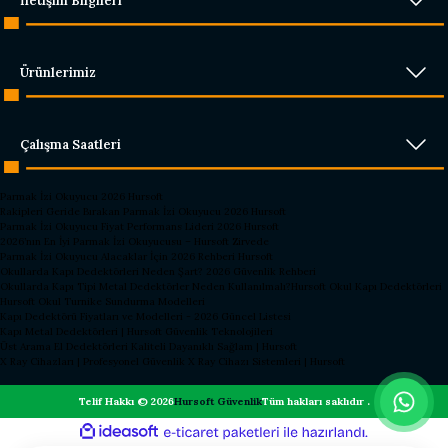
İletişim Bilgileri
Ürünlerimiz
Çalışma Saatleri
Parmak İzi Okuyucu 2026 Hursoft
Rakipleri Geride Bırakan Parmak İzi Okuyucu 2026 Hursoft
Parmak İzi Okuyucu Fiyat Performans Lideri 2026 Hursoft
2026’nın En İyi Parmak İzi Okuyucusu – Hursoft Zirvede
Parmak İzi Okuyucu Alacaklar İçin 2026 Rehberi Hursoft
Okullarda Kapı Dedektörleri Neden Şart? 2026 Güvenlik Rehberi
Okullarda Kapı Tipi Metal Dedektörler Neden Kullanılmalı?
Hursoft Okul Kapı Dedektörleri
Hursoft Okul Turnike Sundurma Modelleri
Kapı Dedektörü Fiyatları ve Modelleri - 2026 Güncel Listesi
Kapı Metal Dedektörleri | Hursoft Güvenlik Teknolojileri
Üst Arama El Dedektörleri Kaliteli Dayanıklı Sağlam | Hursoft
X Ray Cihazları | Profesyonel Güvenlik X Ray Cihazı Sistemleri | Hursoft
Telif Hakkı © 2026
Hursoft Güvenlik
Tüm hakları saklıdır .
ideasoft
ile
e-
hazırlandı.
ticaret