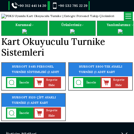
+90 312 441 14 20
+90 532 795 22 29
Kurumsal
Ürünlerimiz
Yazılımlarımız
Kart Okuyuculu Turnike
Sistemleri
HURSOFT S485 PERSONEL
HURSOFT S800 TEK AYAKLI
TURNİKE SİSTEMLERİ (2 ADET
TURNİKE (1 ADET KART
KART OKUYUCU TURNİKEYE
OKUYUCU TURNİKEYE
Sepete
Sepete
İncele
İncele
MONTELİ)
MONTELİ)
Ekle
Ekle
HURSOFT S520 ÇİFT AYAKLI
TURNİKE (1 ADET KART
OKUYUCU TURNİKEYE
Sepete
İncele
MONTELİ)
Ekle