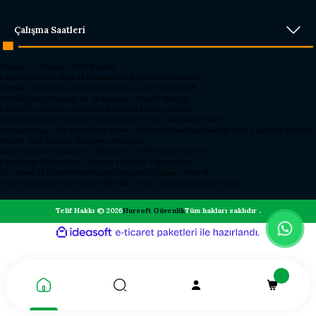
Çalışma Saatleri
Parmak İzi Okuyucu 2026 Hursoft
Rakipleri Geride Bırakan Parmak İzi Okuyucu 2026 Hursoft
Parmak İzi Okuyucu Fiyat Performans Lideri 2026 Hursoft
2026’nın En İyi Parmak İzi Okuyucusu – Hursoft Zirvede
Parmak İzi Okuyucu Alacaklar İçin 2026 Rehberi Hursoft
Okullarda Kapı Dedektörleri Neden Şart? 2026 Güvenlik Rehberi
Okullarda Kapı Tipi Metal Dedektörler Neden Kullanılmalı?
Hursoft Okul Kapı Dedektörleri
Hursoft Okul Turnike Sundurma Modelleri
Kapı Dedektörü Fiyatları ve Modelleri - 2026 Güncel Listesi
Kapı Metal Dedektörleri | Hursoft Güvenlik Teknolojileri
Üst Arama El Dedektörleri Kaliteli Dayanıklı Sağlam | Hursoft
X Ray Cihazları | Profesyonel Güvenlik X Ray Cihazı Sistemleri | Hursoft
Telif Hakkı © 2026
Hursoft Güvenlik
Tüm hakları saklıdır .
ideasoft
ile
e-
hazırlandı.
ticaret
paketleri