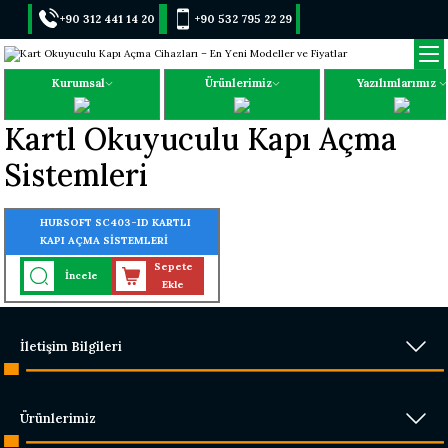
+90 312 441 14 20
+90 532 795 22 29
Kurumsal
Ürünlerimiz
Yazılımlarımız
Kartl Okuyuculu Kapı Açma
Sistemleri
HURSOFT SC403-ID KARTLI
KAPI AÇMA SİSTEMLERİ
(30.000 KART - 30.000 ŞİFRE
Sepete
İncele
OKUMA ÖZELLİĞİ)
Ekle
İletişim Bilgileri
Ürünlerimiz