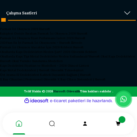
Çalışma Saatleri
Parmak İzi Okuyucu 2026 Hursoft
Rakipleri Geride Bırakan Parmak İzi Okuyucu 2026 Hursoft
Parmak İzi Okuyucu Fiyat Performans Lideri 2026 Hursoft
2026’nın En İyi Parmak İzi Okuyucusu – Hursoft Zirvede
Parmak İzi Okuyucu Alacaklar İçin 2026 Rehberi Hursoft
Okullarda Kapı Dedektörleri Neden Şart? 2026 Güvenlik Rehberi
Okullarda Kapı Tipi Metal Dedektörler Neden Kullanılmalı?
Hursoft Okul Kapı Dedektörleri
Hursoft Okul Turnike Sundurma Modelleri
Kapı Dedektörü Fiyatları ve Modelleri - 2026 Güncel Listesi
Kapı Metal Dedektörleri | Hursoft Güvenlik Teknolojileri
Üst Arama El Dedektörleri Kaliteli Dayanıklı Sağlam | Hursoft
X Ray Cihazları | Profesyonel Güvenlik X Ray Cihazı Sistemleri | Hursoft
Telif Hakkı © 2026
Hursoft Güvenlik
Tüm hakları saklıdır .
ideasoft
ile
e-
hazırlandı.
ticaret
paketleri