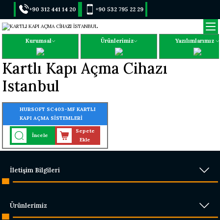
+90 312 441 14 20
+90 532 795 22 29
Kurumsal
Ürünlerimiz
Yazılımlarımız
Kartlı Kapı Açma Cihazı
Istanbul
HURSOFT SC403-MF KARTLI
KAPI AÇMA SİSTEMLERİ
(30.000 KART - 30.000 ŞİFRE
Sepete
İncele
OKUMA ÖZELLİĞİ)
Ekle
İletişim Bilgileri
Ürünlerimiz