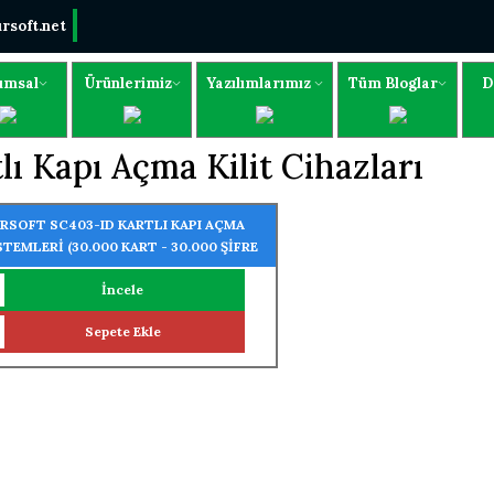
rsoft.net
umsal
Ürünlerimiz
Yazılımlarımız
Tüm Bloglar
D
lı Kapı Açma Kilit Cihazları
RSOFT SC403-ID KARTLI KAPI AÇMA
STEMLERİ (30.000 KART - 30.000 ŞİFRE
UMA ÖZELLİĞİ)
İncele
Sepete Ekle