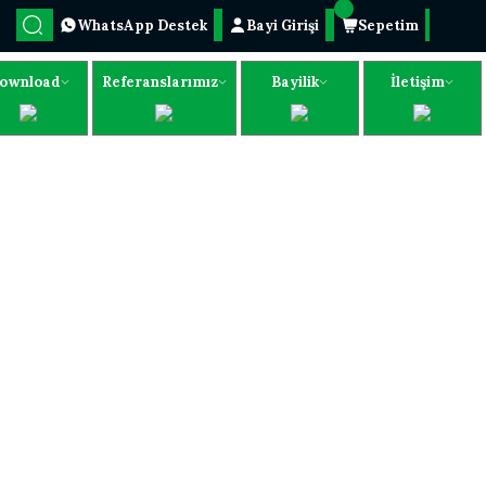
WhatsApp Destek
Bayi Girişi
Sepetim
ownload
Referanslarımız
Bayilik
İletişim