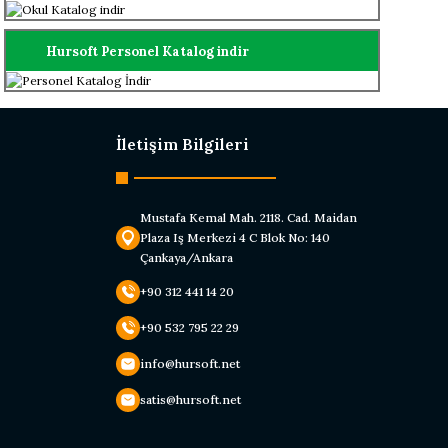
Hursoft Personel Katalog indir
İletişim Bilgileri
Mustafa Kemal Mah. 2118. Cad. Maidan
Plaza Iş Merkezi 4 C Blok No: 140
Çankaya/Ankara
+90 312 441 14 20
+90 532 795 22 29
info@hursoft.net
satis@hursoft.net