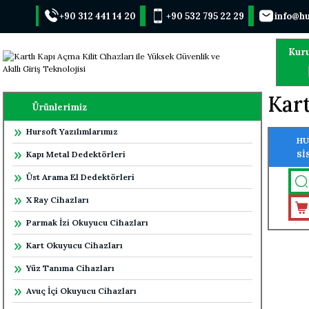
+90 312 441 14 20
+90 532 795 22 29
info@hu
Kur
Kart
Ürünlerimiz
Hursoft Yazılımlarımız
HU
Kapı Metal Dedektörleri
Sİ
OK
Üst Arama El Dedektörleri
X Ray Cihazları
Parmak İzi Okuyucu Cihazları
Kart Okuyucu Cihazları
Yüz Tanıma Cihazları
Avuç İçi Okuyucu Cihazları