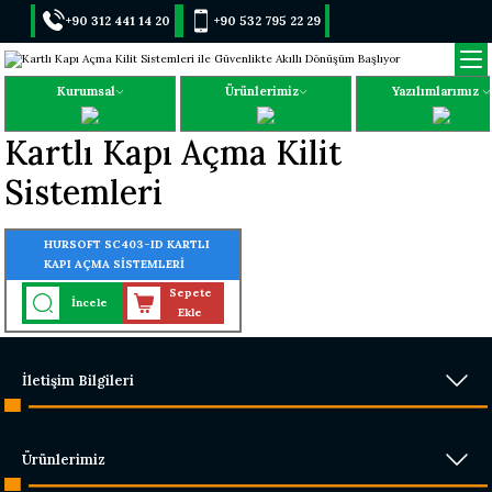
+90 312 441 14 20
+90 532 795 22 29
Kurumsal
Ürünlerimiz
Yazılımlarımız
Kartlı Kapı Açma Kilit
Sistemleri
HURSOFT SC403-ID KARTLI
KAPI AÇMA SİSTEMLERİ
(30.000 KART - 30.000 ŞİFRE
Sepete
İncele
OKUMA ÖZELLİĞİ)
Ekle
İletişim Bilgileri
Ürünlerimiz