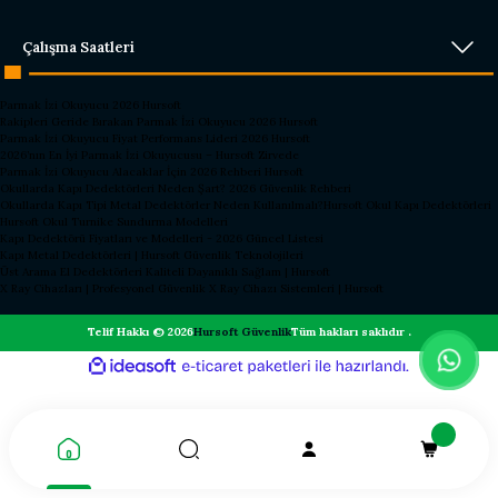
Çalışma Saatleri
Parmak İzi Okuyucu 2026 Hursoft
Rakipleri Geride Bırakan Parmak İzi Okuyucu 2026 Hursoft
Parmak İzi Okuyucu Fiyat Performans Lideri 2026 Hursoft
2026’nın En İyi Parmak İzi Okuyucusu – Hursoft Zirvede
Parmak İzi Okuyucu Alacaklar İçin 2026 Rehberi Hursoft
Okullarda Kapı Dedektörleri Neden Şart? 2026 Güvenlik Rehberi
Okullarda Kapı Tipi Metal Dedektörler Neden Kullanılmalı?
Hursoft Okul Kapı Dedektörleri
Hursoft Okul Turnike Sundurma Modelleri
Kapı Dedektörü Fiyatları ve Modelleri - 2026 Güncel Listesi
Kapı Metal Dedektörleri | Hursoft Güvenlik Teknolojileri
Üst Arama El Dedektörleri Kaliteli Dayanıklı Sağlam | Hursoft
X Ray Cihazları | Profesyonel Güvenlik X Ray Cihazı Sistemleri | Hursoft
Telif Hakkı © 2026
Hursoft Güvenlik
Tüm hakları saklıdır .
ideasoft
ile
e-
hazırlandı.
ticaret
paketleri