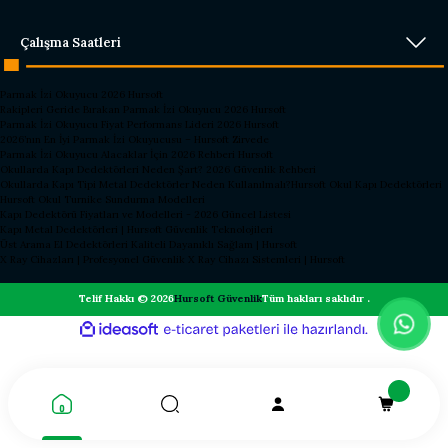
Çalışma Saatleri
Parmak İzi Okuyucu 2026 Hursoft
Rakipleri Geride Bırakan Parmak İzi Okuyucu 2026 Hursoft
Parmak İzi Okuyucu Fiyat Performans Lideri 2026 Hursoft
2026’nın En İyi Parmak İzi Okuyucusu – Hursoft Zirvede
Parmak İzi Okuyucu Alacaklar İçin 2026 Rehberi Hursoft
Okullarda Kapı Dedektörleri Neden Şart? 2026 Güvenlik Rehberi
Okullarda Kapı Tipi Metal Dedektörler Neden Kullanılmalı?
Hursoft Okul Kapı Dedektörleri
Hursoft Okul Turnike Sundurma Modelleri
Kapı Dedektörü Fiyatları ve Modelleri - 2026 Güncel Listesi
Kapı Metal Dedektörleri | Hursoft Güvenlik Teknolojileri
Üst Arama El Dedektörleri Kaliteli Dayanıklı Sağlam | Hursoft
X Ray Cihazları | Profesyonel Güvenlik X Ray Cihazı Sistemleri | Hursoft
Telif Hakkı © 2026
Hursoft Güvenlik
Tüm hakları saklıdır .
ideasoft
ile
e-
hazırlandı.
ticaret
paketleri