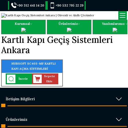
+90 312 441 14 20
+90 532 795 22 29
Kurumsal
Ürünlerimiz
Yazılımlarımız
Kartlı Kapı Geçiş Sistemleri
Ankara
HURSOFT SC403-MF KARTLI
KAPI AÇMA SİSTEMLERİ
(30.000 KART - 30.000 ŞİFRE
Sepete
İncele
OKUMA ÖZELLİĞİ)
Ekle
İletişim Bilgileri
Ürünlerimiz