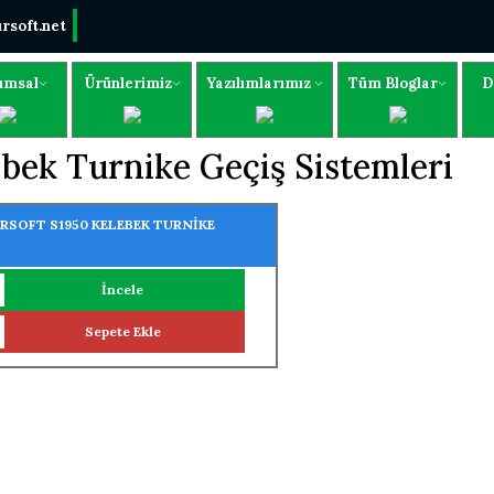
rsoft.net
umsal
Ürünlerimiz
Yazılımlarımız
Tüm Bloglar
D
bek Turnike Geçiş Sistemleri
RSOFT S1950 KELEBEK TURNİKE
İncele
Sepete Ekle