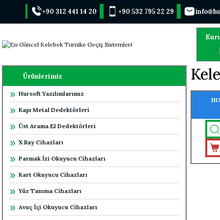
+90 312 441 14 20
+90 532 795 22 29
info@hu
Kur
Kele
Ürünlerimiz
Hursoft Yazılımlarımız
HU
Kapı Metal Dedektörleri
Üst Arama El Dedektörleri
X Ray Cihazları
Parmak İzi Okuyucu Cihazları
Kart Okuyucu Cihazları
Yüz Tanıma Cihazları
Avuç İçi Okuyucu Cihazları