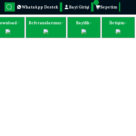
WhatsApp Destek
Bayi Girişi
Sepetim
ownload
Referanslarımız
Bayilik
İletişim