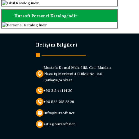
Hursoft Personel Katalog indir
İletişim Bilgileri
Mustafa Kemal Mah. 2118. Cad. Maidan
Plaza Iş Merkezi 4 C Blok No: 140
Çankaya/Ankara
+90 312 441 14 20
+90 532 795 22 29
info@hursoft.net
satis@hursoft.net