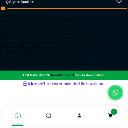
Çalışma Saatleri
Parmak İzi Okuyucu 2026 Hursoft
Rakipleri Geride Bırakan Parmak İzi Okuyucu 2026 Hursoft
Parmak İzi Okuyucu Fiyat Performans Lideri 2026 Hursoft
2026’nın En İyi Parmak İzi Okuyucusu – Hursoft Zirvede
Parmak İzi Okuyucu Alacaklar İçin 2026 Rehberi Hursoft
Okullarda Kapı Dedektörleri Neden Şart? 2026 Güvenlik Rehberi
Okullarda Kapı Tipi Metal Dedektörler Neden Kullanılmalı?
Hursoft Okul Kapı Dedektörleri
Hursoft Okul Turnike Sundurma Modelleri
Kapı Dedektörü Fiyatları ve Modelleri - 2026 Güncel Listesi
Kapı Metal Dedektörleri | Hursoft Güvenlik Teknolojileri
Üst Arama El Dedektörleri Kaliteli Dayanıklı Sağlam | Hursoft
X Ray Cihazları | Profesyonel Güvenlik X Ray Cihazı Sistemleri | Hursoft
Telif Hakkı © 2026
Hursoft Güvenlik
Tüm hakları saklıdır .
ideasoft
ile
e-
hazırlandı.
ticaret
paketleri