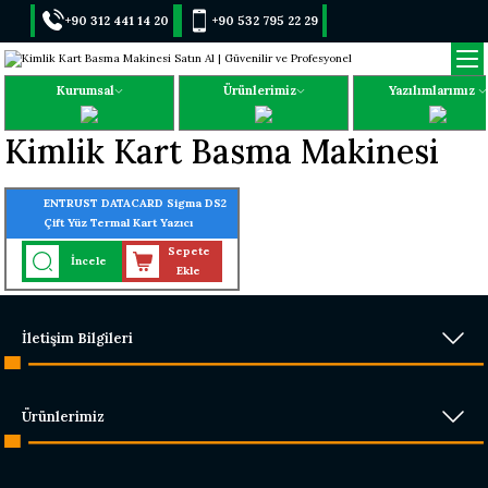
+90 312 441 14 20
+90 532 795 22 29
Kurumsal
Ürünlerimiz
Yazılımlarımız
Kimlik Kart Basma Makinesi
ENTRUST DATACARD Sigma DS2
Çift Yüz Termal Kart Yazıcı
Sepete
İncele
Ekle
İletişim Bilgileri
Ürünlerimiz