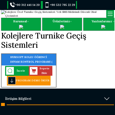
+90 312 441 14 20
+90 532 795 22 29
Kurumsal
Ürünlerimiz
Yazılımlarımız
Kolejlere Turnike Geçiş
Sistemleri
HURSOFT KOLEJ ÖĞRENCİ
DEVAM KONTROL PROGRAMI (
PARMAK İZİ - KARTLI - YÜZ
Sepete
İncele
TANIMALI - TURNİKE GEÇİŞ
Ekle
SİSTEMLİ)
PROGRAM DEMO İNDİR
İletişim Bilgileri