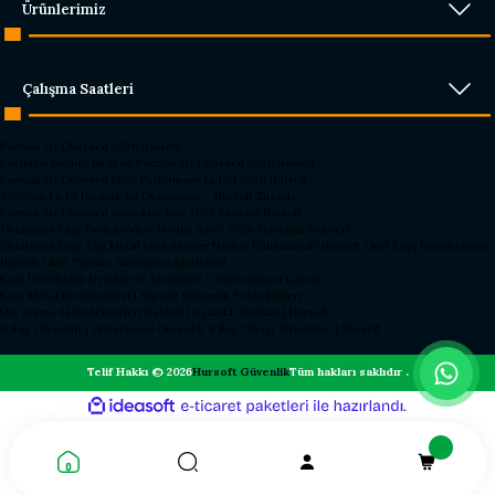
Ürünlerimiz
Çalışma Saatleri
Parmak İzi Okuyucu 2026 Hursoft
Rakipleri Geride Bırakan Parmak İzi Okuyucu 2026 Hursoft
Parmak İzi Okuyucu Fiyat Performans Lideri 2026 Hursoft
2026’nın En İyi Parmak İzi Okuyucusu – Hursoft Zirvede
Parmak İzi Okuyucu Alacaklar İçin 2026 Rehberi Hursoft
Okullarda Kapı Dedektörleri Neden Şart? 2026 Güvenlik Rehberi
Okullarda Kapı Tipi Metal Dedektörler Neden Kullanılmalı?
Hursoft Okul Kapı Dedektörleri
Hursoft Okul Turnike Sundurma Modelleri
Kapı Dedektörü Fiyatları ve Modelleri - 2026 Güncel Listesi
Kapı Metal Dedektörleri | Hursoft Güvenlik Teknolojileri
Üst Arama El Dedektörleri Kaliteli Dayanıklı Sağlam | Hursoft
X Ray Cihazları | Profesyonel Güvenlik X Ray Cihazı Sistemleri | Hursoft
Telif Hakkı © 2026
Hursoft Güvenlik
Tüm hakları saklıdır .
ideasoft
ile
e-
hazırlandı.
ticaret
paketleri