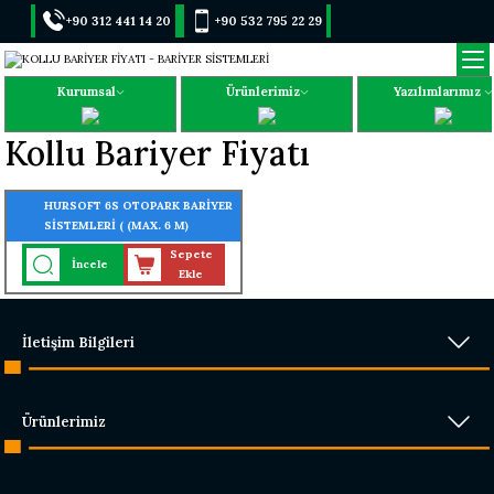
+90 312 441 14 20
+90 532 795 22 29
Kurumsal
Ürünlerimiz
Yazılımlarımız
Kollu Bariyer Fiyatı
HURSOFT 6S OTOPARK BARİYER
SİSTEMLERİ ( (MAX. 6 M)
Sepete
İncele
Ekle
İletişim Bilgileri
Ürünlerimiz