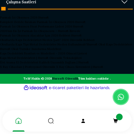
Çalışma Saatleri
Parmak İzi Okuyucu 2026 Hursoft
Rakipleri Geride Bırakan Parmak İzi Okuyucu 2026 Hursoft
Parmak İzi Okuyucu Fiyat Performans Lideri 2026 Hursoft
2026’nın En İyi Parmak İzi Okuyucusu – Hursoft Zirvede
Parmak İzi Okuyucu Alacaklar İçin 2026 Rehberi Hursoft
Okullarda Kapı Dedektörleri Neden Şart? 2026 Güvenlik Rehberi
Okullarda Kapı Tipi Metal Dedektörler Neden Kullanılmalı?
Hursoft Okul Kapı Dedektörleri
Hursoft Okul Turnike Sundurma Modelleri
Kapı Dedektörü Fiyatları ve Modelleri - 2026 Güncel Listesi
Kapı Metal Dedektörleri | Hursoft Güvenlik Teknolojileri
Üst Arama El Dedektörleri Kaliteli Dayanıklı Sağlam | Hursoft
X Ray Cihazları | Profesyonel Güvenlik X Ray Cihazı Sistemleri | Hursoft
Telif Hakkı © 2026
Hursoft Güvenlik
Tüm hakları saklıdır .
ideasoft
ile
e-
hazırlandı.
ticaret
paketleri