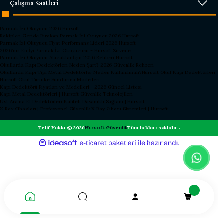
Çalışma Saatleri
Parmak İzi Okuyucu 2026 Hursoft
Rakipleri Geride Bırakan Parmak İzi Okuyucu 2026 Hursoft
Parmak İzi Okuyucu Fiyat Performans Lideri 2026 Hursoft
2026’nın En İyi Parmak İzi Okuyucusu – Hursoft Zirvede
Parmak İzi Okuyucu Alacaklar İçin 2026 Rehberi Hursoft
Okullarda Kapı Dedektörleri Neden Şart? 2026 Güvenlik Rehberi
Okullarda Kapı Tipi Metal Dedektörler Neden Kullanılmalı?
Hursoft Okul Kapı Dedektörleri
Hursoft Okul Turnike Sundurma Modelleri
Kapı Dedektörü Fiyatları ve Modelleri - 2026 Güncel Listesi
Kapı Metal Dedektörleri | Hursoft Güvenlik Teknolojileri
Üst Arama El Dedektörleri Kaliteli Dayanıklı Sağlam | Hursoft
X Ray Cihazları | Profesyonel Güvenlik X Ray Cihazı Sistemleri | Hursoft
Telif Hakkı © 2026
Hursoft Güvenlik
Tüm hakları saklıdır .
ideasoft
ile
e-
hazırlandı.
ticaret
paketleri