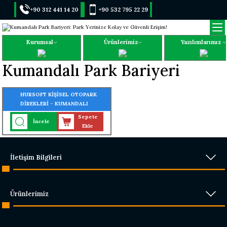
+90 312 441 14 20
+90 532 795 22 29
Kurumsal
Ürünlerimiz
Yazılımlarımız
Kumandalı Park Bariyeri
HURSOFT KİŞİSEL OTOPARK
DİREKLERİ - KUMANDALI
KİŞİSEL PARK BARİYERİ
Sepete
İncele
Ekle
İletişim Bilgileri
Ürünlerimiz