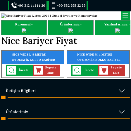
+90 312 441 14 20
+90 532 795 22 29
Kurumsal
Ürünlerimiz
Yazılımlarımız
Nice Bariyer Fiyat
NİCE WİDE L 9 METRE
NİCE WİDE M 4 METRE
OTOMATİK KOLLU BARİYER
OTOMATİK KOLLU BARİYER
SİSTEMİ (AKSESUARLI KİT)
SİSTEMİ (AKSESUARLI KİT)
Sepete
Sepete
İncele
İncele
Ekle
Ekle
İletişim Bilgileri
Ürünlerimiz