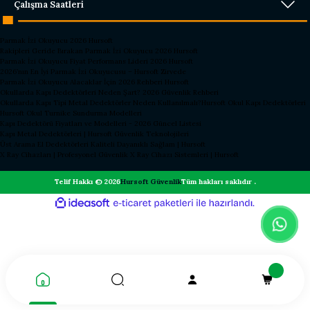
Çalışma Saatleri
Parmak İzi Okuyucu 2026 Hursoft
Rakipleri Geride Bırakan Parmak İzi Okuyucu 2026 Hursoft
Parmak İzi Okuyucu Fiyat Performans Lideri 2026 Hursoft
2026’nın En İyi Parmak İzi Okuyucusu – Hursoft Zirvede
Parmak İzi Okuyucu Alacaklar İçin 2026 Rehberi Hursoft
Okullarda Kapı Dedektörleri Neden Şart? 2026 Güvenlik Rehberi
Okullarda Kapı Tipi Metal Dedektörler Neden Kullanılmalı?
Hursoft Okul Kapı Dedektörleri
Hursoft Okul Turnike Sundurma Modelleri
Kapı Dedektörü Fiyatları ve Modelleri - 2026 Güncel Listesi
Kapı Metal Dedektörleri | Hursoft Güvenlik Teknolojileri
Üst Arama El Dedektörleri Kaliteli Dayanıklı Sağlam | Hursoft
X Ray Cihazları | Profesyonel Güvenlik X Ray Cihazı Sistemleri | Hursoft
Telif Hakkı © 2026
Hursoft Güvenlik
Tüm hakları saklıdır .
ideasoft
ile
e-
hazırlandı.
ticaret
paketleri