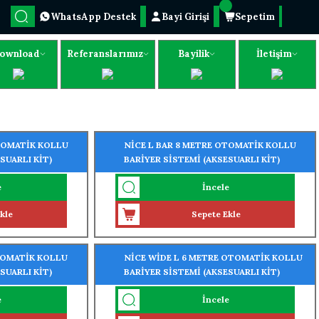
WhatsApp Destek
Bayi Girişi
Sepetim
ownload
Referanslarımız
Bayilik
İletişim
OTOMATİK KOLLU
NİCE L BAR 8 METRE OTOMATİK KOLLU
SUARLI KİT)
BARİYER SİSTEMİ (AKSESUARLI KİT)
GEÇİŞE UYGUN)
(PROFESYONEL YOĞUN GEÇİŞE UYGUN)
e
İncele
kle
Sepete Ekle
OTOMATİK KOLLU
NİCE WİDE L 6 METRE OTOMATİK KOLLU
SUARLI KİT)
BARİYER SİSTEMİ (AKSESUARLI KİT)
GEÇİŞE UYGUN)
e
İncele