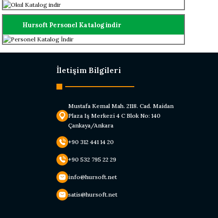
Hursoft Personel Katalog indir
İletişim Bilgileri
Mustafa Kemal Mah. 2118. Cad. Maidan
Plaza Iş Merkezi 4 C Blok No: 140
Çankaya/Ankara
+90 312 441 14 20
+90 532 795 22 29
info@hursoft.net
satis@hursoft.net