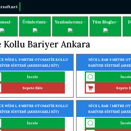
rsoft.net
umsal
Ürünlerimiz
Yazılımlarımız
Tüm Bloglar
D
 Kollu Bariyer Ankara
CE WİDE L 9 METRE OTOMATİK KOLLU
NİCE L BAR 9 METRE 
RİYER SİSTEMİ (AKSESUARLI KİT)
BARİYER SİSTEMİ (AKSE
(PROFESYONEL YOĞUN 
İncele
İncel
Sepete Ekle
Sepete E
CE WİDE L 8 METRE OTOMATİK KOLLU
NİCE L BAR 7 METRE 
RİYER SİSTEMİ (AKSESUARLI KİT)
BARİYER SİSTEMİ (AKSE
(PROFESYONEL YOĞUN 
İncele
İncel