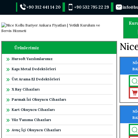
+90 312 441 14 20
+90 532 795 22 29
info@hu
Kur
Nice
Ürünlerimiz
Hursoft Yazılımlarımız
Nİ
Kapı Metal Dedektörleri
BA
Üst Arama El Dedektörleri
X Ray Cihazları
Parmak İzi Okuyucu Cihazları
Kart Okuyucu Cihazları
Nİ
BA
Yüz Tanıma Cihazları
Avuç İçi Okuyucu Cihazları