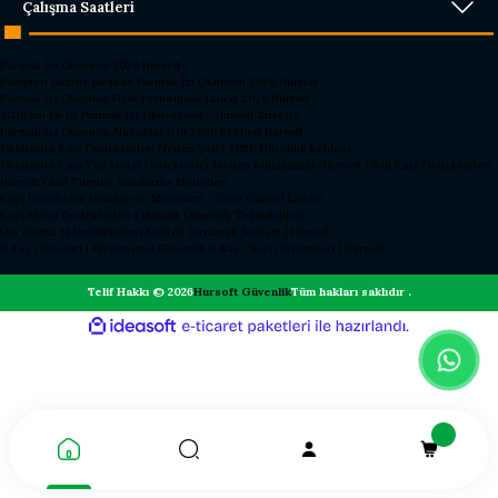
Çalışma Saatleri
Parmak İzi Okuyucu 2026 Hursoft
Rakipleri Geride Bırakan Parmak İzi Okuyucu 2026 Hursoft
Parmak İzi Okuyucu Fiyat Performans Lideri 2026 Hursoft
2026’nın En İyi Parmak İzi Okuyucusu – Hursoft Zirvede
Parmak İzi Okuyucu Alacaklar İçin 2026 Rehberi Hursoft
Okullarda Kapı Dedektörleri Neden Şart? 2026 Güvenlik Rehberi
Okullarda Kapı Tipi Metal Dedektörler Neden Kullanılmalı?
Hursoft Okul Kapı Dedektörleri
Hursoft Okul Turnike Sundurma Modelleri
Kapı Dedektörü Fiyatları ve Modelleri - 2026 Güncel Listesi
Kapı Metal Dedektörleri | Hursoft Güvenlik Teknolojileri
Üst Arama El Dedektörleri Kaliteli Dayanıklı Sağlam | Hursoft
X Ray Cihazları | Profesyonel Güvenlik X Ray Cihazı Sistemleri | Hursoft
Telif Hakkı © 2026
Hursoft Güvenlik
Tüm hakları saklıdır .
ideasoft
ile
e-
hazırlandı.
ticaret
paketleri