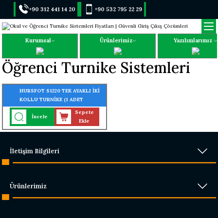
+90 312 441 14 20
+90 532 795 22 29
Kurumsal
Ürünlerimiz
Yazılımlarımız
Öğrenci Turnike Sistemleri
HURSFOT S1220 TEK AYAKLI İKİ
KOLLU TURNİKE (1 ADET
PARMAK İZİ OKUYUCU
Sepete
İncele
TURNİKEYE MONTELİ)
Ekle
İletişim Bilgileri
Ürünlerimiz