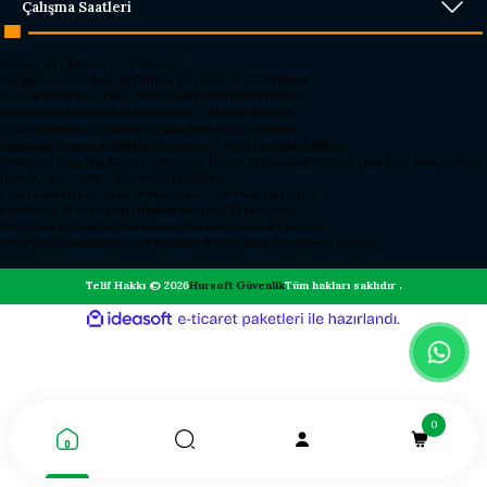
Çalışma Saatleri
Parmak İzi Okuyucu 2026 Hursoft
Rakipleri Geride Bırakan Parmak İzi Okuyucu 2026 Hursoft
Parmak İzi Okuyucu Fiyat Performans Lideri 2026 Hursoft
2026’nın En İyi Parmak İzi Okuyucusu – Hursoft Zirvede
Parmak İzi Okuyucu Alacaklar İçin 2026 Rehberi Hursoft
Okullarda Kapı Dedektörleri Neden Şart? 2026 Güvenlik Rehberi
Okullarda Kapı Tipi Metal Dedektörler Neden Kullanılmalı?
Hursoft Okul Kapı Dedektörleri
Hursoft Okul Turnike Sundurma Modelleri
Kapı Dedektörü Fiyatları ve Modelleri - 2026 Güncel Listesi
Kapı Metal Dedektörleri | Hursoft Güvenlik Teknolojileri
Üst Arama El Dedektörleri Kaliteli Dayanıklı Sağlam | Hursoft
X Ray Cihazları | Profesyonel Güvenlik X Ray Cihazı Sistemleri | Hursoft
Telif Hakkı © 2026
Hursoft Güvenlik
Tüm hakları saklıdır .
ideasoft
ile
e-
hazırlandı.
ticaret
paketleri
0