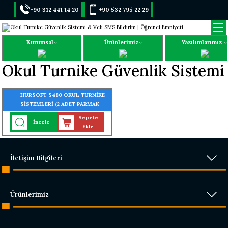
+90 312 441 14 20
+90 532 795 22 29
Kurumsal
Ürünlerimiz
Yazılımlarımız
Okul Turnike Güvenlik Sistemi
HURSOFT S480 OKUL TURNİKE
SİSTEMLERİ (2 ADET PARMAK
İZLİ KART OKUYUCU
Sepete
İncele
TURNİKEYE MONTELİ)
Ekle
İletişim Bilgileri
Ürünlerimiz