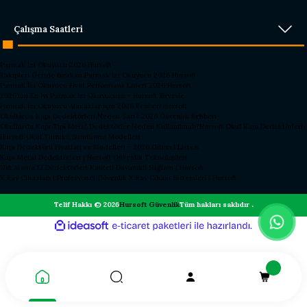
Çalışma Saatleri
Parmak İzi Okuyucu 2026 Hursoft
Rakipleri Geride Bırakan Parmak İzi Okuyucu 2026 Hursoft
Parmak İzi Okuyucu Fiyat Performans Lideri 2026 Hursoft
2026’nın En İyi Parmak İzi Okuyucusu – Hursoft Zirvede
Parmak İzi Okuyucu Alacaklar İçin 2026 Rehberi Hursoft
Okullarda Kapı Dedektörleri Neden Şart? 2026 Güvenlik Rehberi
Okullarda Kapı Tipi Metal Dedektörler Neden Kullanılmalı?
Hursoft Okul Kapı Dedektörleri
Hursoft Okul Turnike Sundurma Modelleri
Kapı Dedektörü Fiyatları ve Modelleri - 2026 Güncel Listesi
Kapı Metal Dedektörleri | Hursoft Güvenlik Teknolojileri
Üst Arama El Dedektörleri Kaliteli Dayanıklı Sağlam | Hursoft
X Ray Cihazları | Profesyonel Güvenlik X Ray Cihazı Sistemleri | Hursoft
Telif Hakkı © 2026
Hursoft Güvenlik
Tüm hakları saklıdır .
ideasoft
ile
e-
hazırlandı.
ticaret
paketleri