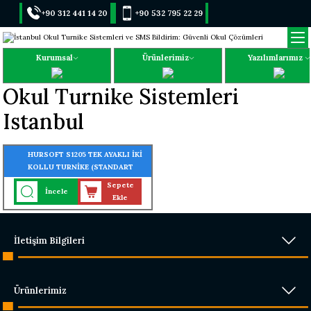
+90 312 441 14 20
+90 532 795 22 29
Kurumsal
Ürünlerimiz
Yazılımlarımız
Okul Turnike Sistemleri
Istanbul
HURSOFT S1205 TEK AYAKLI İKİ
KOLLU TURNİKE (STANDART
TURNİKE) (304 KALİTE
Sepete
İncele
PASLANMAZ ÇELİK)
Ekle
İletişim Bilgileri
Ürünlerimiz