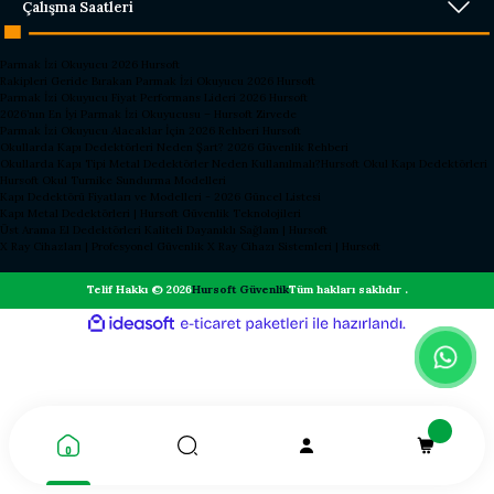
Çalışma Saatleri
Parmak İzi Okuyucu 2026 Hursoft
Rakipleri Geride Bırakan Parmak İzi Okuyucu 2026 Hursoft
Parmak İzi Okuyucu Fiyat Performans Lideri 2026 Hursoft
2026’nın En İyi Parmak İzi Okuyucusu – Hursoft Zirvede
Parmak İzi Okuyucu Alacaklar İçin 2026 Rehberi Hursoft
Okullarda Kapı Dedektörleri Neden Şart? 2026 Güvenlik Rehberi
Okullarda Kapı Tipi Metal Dedektörler Neden Kullanılmalı?
Hursoft Okul Kapı Dedektörleri
Hursoft Okul Turnike Sundurma Modelleri
Kapı Dedektörü Fiyatları ve Modelleri - 2026 Güncel Listesi
Kapı Metal Dedektörleri | Hursoft Güvenlik Teknolojileri
Üst Arama El Dedektörleri Kaliteli Dayanıklı Sağlam | Hursoft
X Ray Cihazları | Profesyonel Güvenlik X Ray Cihazı Sistemleri | Hursoft
Telif Hakkı © 2026
Hursoft Güvenlik
Tüm hakları saklıdır .
ideasoft
ile
e-
hazırlandı.
ticaret
paketleri