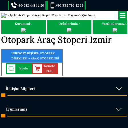
+90 312 441 14 20
+90 532 795 22 29
Kurumsal
Ürünlerimiz
Yazılımlarımız
Otopark Araç Stoperi Izmir
HURSOFT KİŞİSEL OTOPARK
DİREKLERİ - ARAÇ STOPERLERİ
Sepete
İncele
Ekle
İletişim Bilgileri
Ürünlerimiz