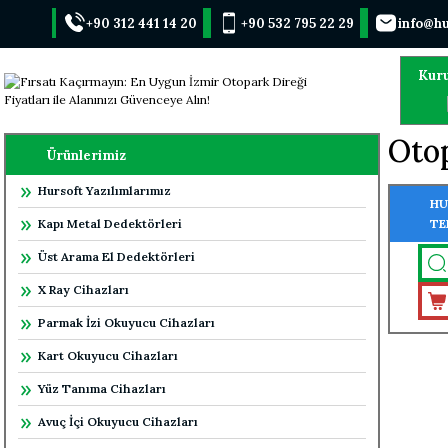
+90 312 441 14 20
+90 532 795 22 29
info@hu
Kur
Otop
Ürünlerimiz
Hursoft Yazılımlarımız
HU
Kapı Metal Dedektörleri
TE
Üst Arama El Dedektörleri
X Ray Cihazları
Parmak İzi Okuyucu Cihazları
Kart Okuyucu Cihazları
Yüz Tanıma Cihazları
Avuç İçi Okuyucu Cihazları