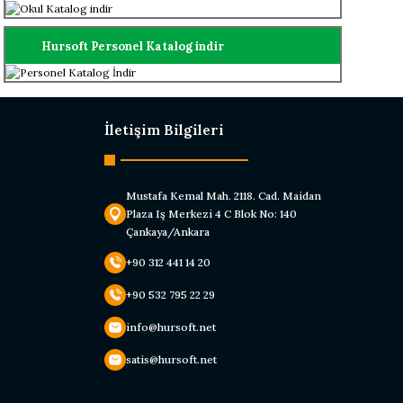
Hursoft Personel Katalog indir
İletişim Bilgileri
Mustafa Kemal Mah. 2118. Cad. Maidan
Plaza Iş Merkezi 4 C Blok No: 140
Çankaya/Ankara
+90 312 441 14 20
+90 532 795 22 29
info@hursoft.net
satis@hursoft.net