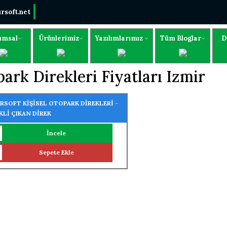
rsoft.net
umsal
Ürünlerimiz
Yazılımlarımız
Tüm Bloglar
D
ark Direkleri Fiyatları Izmir
RSOFT KİŞİSEL OTOPARK DİREKLERİ -
KLİ ÇIKAN DİREK
İncele
Sepete Ekle