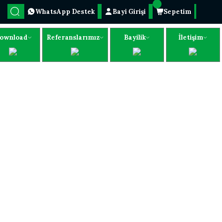
WhatsApp Destek
Bayi Girişi
Sepetim
ownload
Referanslarımız
Bayilik
İletişim