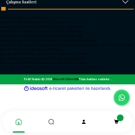
Çalışma Saatleri
Parmak İzi Okuyucu 2026 Hursoft
Rakipleri Geride Bırakan Parmak İzi Okuyucu 2026 Hursoft
Parmak İzi Okuyucu Fiyat Performans Lideri 2026 Hursoft
2026’nın En İyi Parmak İzi Okuyucusu – Hursoft Zirvede
Parmak İzi Okuyucu Alacaklar İçin 2026 Rehberi Hursoft
Okullarda Kapı Dedektörleri Neden Şart? 2026 Güvenlik Rehberi
Okullarda Kapı Tipi Metal Dedektörler Neden Kullanılmalı?
Hursoft Okul Kapı Dedektörleri
Hursoft Okul Turnike Sundurma Modelleri
Kapı Dedektörü Fiyatları ve Modelleri - 2026 Güncel Listesi
Kapı Metal Dedektörleri | Hursoft Güvenlik Teknolojileri
Üst Arama El Dedektörleri Kaliteli Dayanıklı Sağlam | Hursoft
X Ray Cihazları | Profesyonel Güvenlik X Ray Cihazı Sistemleri | Hursoft
Telif Hakkı © 2026
Hursoft Güvenlik
Tüm hakları saklıdır .
ideasoft
ile
e-
hazırlandı.
ticaret
paketleri