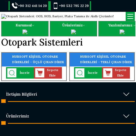
+90 312 441 14 20
+90 532 795 22 29
Kurumsal
Ürünlerimiz
Yazılımlarımız
Otopark Sistemleri
HURSOFT KİŞİSEL OTOPARK
HURSOFT KİŞİSEL OTOPARK
DİREKLERİ - ÜÇLÜ ÇIKAN DİREK
DİREKLERİ - TEKLİ ÇIKAN DİREK
Sepete
Sepete
İncele
İncele
Ekle
Ekle
İletişim Bilgileri
Ürünlerimiz