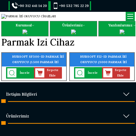
+90 312 441 14 20
+90 532 795 22 29
Kurumsal
Ürünlerimiz
Yazılımlarımız
Parmak Izi Cihaz
HURSOFT SF300-ID PARMAK İZİ
HURSOFT F22-ID PARMAK İZİ
OKUYUCU (1.500 PARMAK İZİ
OKUYUCU (3000 PARMAK İZİ
OKUMA ÖZELLİĞİ)
OKUMA ÖZELLİĞİ)
Sepete
Sepete
İncele
İncele
Ekle
Ekle
İletişim Bilgileri
Ürünlerimiz