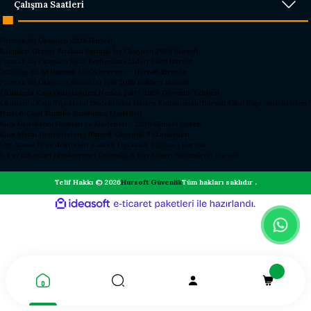
Çalışma Saatleri
Parmak İzi Okuyucu 2026 Hursoft
Rakipleri Geride Bırakan Parmak İzi Okuyucu 2026 Hursoft
Parmak İzi Okuyucu Fiyat Performans Lideri 2026 Hursoft
2026’nın En İyi Parmak İzi Okuyucusu – Hursoft Zirvede
Parmak İzi Okuyucu Alacaklar İçin 2026 Rehberi Hursoft
Okullarda Kapı Dedektörleri Neden Şart? 2026 Güvenlik Rehberi
Okullarda Kapı Tipi Metal Dedektörler Neden Kullanılmalı?
Hursoft Okul Kapı Dedektörleri
Hursoft Okul Turnike Sundurma Modelleri
Kapı Dedektörü Fiyatları ve Modelleri - 2026 Güncel Listesi
Kapı Metal Dedektörleri | Hursoft Güvenlik Teknolojileri
Üst Arama El Dedektörleri Kaliteli Dayanıklı Sağlam | Hursoft
X Ray Cihazları | Profesyonel Güvenlik X Ray Cihazı Sistemleri | Hursoft
Telif Hakkı © 2026
Hursoft Güvenlik
Tüm hakları saklıdır .
ideasoft
ile
e-
hazırlandı.
ticaret
paketleri