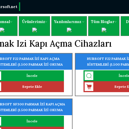
rsoft.net
umsal
Ürünlerimiz
Yazılımlarımız
Tüm Bloglar
D
ak Izi Kapı Açma Cihazları
RSOFT F22 PARMAK İZİ KAPI AÇMA
HURSOFT F22 PARMAK İ
STEMLERİ (1.500 PARMAK İZİ OKUMA
SİSTEMLERİ (1.500 PAR
ELLİĞİ)
ÖZELLİĞİ)
İncele
İncel
Sepete Ekle
Sepete E
RSOFT SF300 PARMAK İZİ KAPI AÇMA
STEMLERİ (1.500 PARMAK İZİ OKUMA
ELLİĞİ) + ACCESS KONTROL
İncele
OGRAMI ÜCRETSİZ