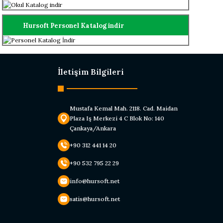
Hursoft Personel Katalog indir
İletişim Bilgileri
Mustafa Kemal Mah. 2118. Cad. Maidan
Plaza Iş Merkezi 4 C Blok No: 140
Çankaya/Ankara
+90 312 441 14 20
+90 532 795 22 29
info@hursoft.net
satis@hursoft.net