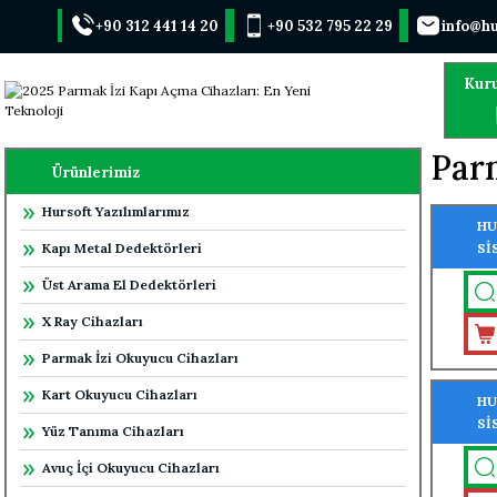
+90 312 441 14 20
+90 532 795 22 29
info@hu
Kur
Parm
Ürünlerimiz
Hursoft Yazılımlarımız
HU
Kapı Metal Dedektörleri
Sİ
ÖZ
Üst Arama El Dedektörleri
X Ray Cihazları
Parmak İzi Okuyucu Cihazları
Kart Okuyucu Cihazları
HU
Sİ
Yüz Tanıma Cihazları
ÖZ
Avuç İçi Okuyucu Cihazları
PR