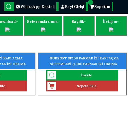
WhatsApp Destek
Bayi Girişi
Sepetim
ownload
Referanslarımız
Bayilik
İletişim
Zİ KAPI AÇMA
HURSOFT SF100 PARMAK İZİ KAPI AÇMA
MAK İZİ OKUMA
SİSTEMLERİ (1.500 PARMAK İZİ OKUMA
ÖZELLİĞİ)
e
İncele
kle
Sepete Ekle