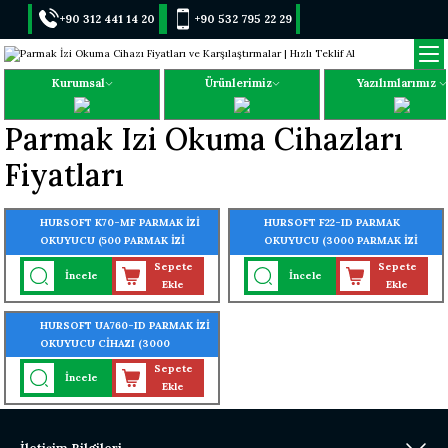
+90 312 441 14 20
+90 532 795 22 29
Kurumsal
Ürünlerimiz
Yazılımlarımız
Parmak Izi Okuma Cihazları
Fiyatları
HURSOFT K70-MF PARMAK İZİ
HURSOFT F22-ID PARMAK
OKUYUCU (500 PARMAK İZİ
OKUYUCU (3000 PARMAK İZİ
OKUMA ÖZELLİĞİ)
OKUMA ÖZELLİĞİ)
Sepete
Sepete
İncele
İncele
Ekle
Ekle
HURSOFT UA760-ID PARMAK İZİ
OKUYUCU CİHAZI (3000
PARMAK İZİ - 3000 KART
Sepete
İncele
OKUMA ÖZELLİĞİ) + WİFİ
Ekle
ÖZELLİĞİ