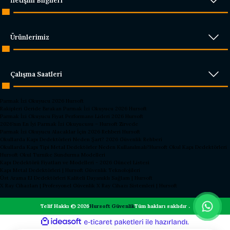
İletişim Bilgileri
Ürünlerimiz
Çalışma Saatleri
Parmak İzi Okuyucu 2026 Hursoft
Rakipleri Geride Bırakan Parmak İzi Okuyucu 2026 Hursoft
Parmak İzi Okuyucu Fiyat Performans Lideri 2026 Hursoft
2026’nın En İyi Parmak İzi Okuyucusu – Hursoft Zirvede
Parmak İzi Okuyucu Alacaklar İçin 2026 Rehberi Hursoft
Okullarda Kapı Dedektörleri Neden Şart? 2026 Güvenlik Rehberi
Okullarda Kapı Tipi Metal Dedektörler Neden Kullanılmalı?
Hursoft Okul Kapı Dedektörleri
Hursoft Okul Turnike Sundurma Modelleri
Kapı Dedektörü Fiyatları ve Modelleri - 2026 Güncel Listesi
Kapı Metal Dedektörleri | Hursoft Güvenlik Teknolojileri
Üst Arama El Dedektörleri Kaliteli Dayanıklı Sağlam | Hursoft
X Ray Cihazları | Profesyonel Güvenlik X Ray Cihazı Sistemleri | Hursoft
Telif Hakkı © 2026
Hursoft Güvenlik
Tüm hakları saklıdır .
ideasoft
ile
e-
hazırlandı.
ticaret