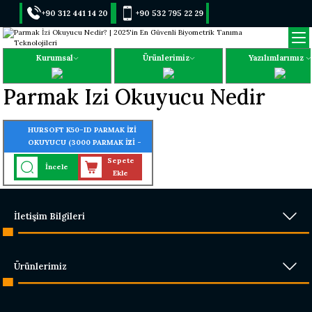
+90 312 441 14 20
+90 532 795 22 29
Kurumsal
Ürünlerimiz
Yazılımlarımız
Parmak Izi Okuyucu Nedir
HURSOFT K50-ID PARMAK İZİ
OKUYUCU (3000 PARMAK İZİ -
3000 KART OKUMA ÖZELLİĞİ)
Sepete
İncele
Ekle
İletişim Bilgileri
Ürünlerimiz