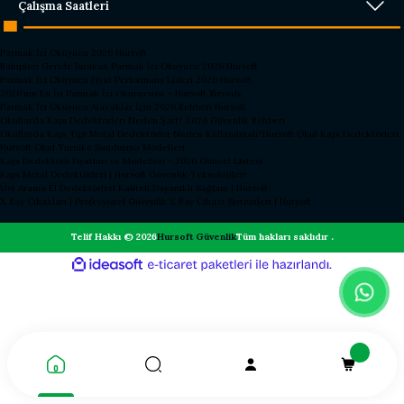
Çalışma Saatleri
Parmak İzi Okuyucu 2026 Hursoft
Rakipleri Geride Bırakan Parmak İzi Okuyucu 2026 Hursoft
Parmak İzi Okuyucu Fiyat Performans Lideri 2026 Hursoft
2026’nın En İyi Parmak İzi Okuyucusu – Hursoft Zirvede
Parmak İzi Okuyucu Alacaklar İçin 2026 Rehberi Hursoft
Okullarda Kapı Dedektörleri Neden Şart? 2026 Güvenlik Rehberi
Okullarda Kapı Tipi Metal Dedektörler Neden Kullanılmalı?
Hursoft Okul Kapı Dedektörleri
Hursoft Okul Turnike Sundurma Modelleri
Kapı Dedektörü Fiyatları ve Modelleri - 2026 Güncel Listesi
Kapı Metal Dedektörleri | Hursoft Güvenlik Teknolojileri
Üst Arama El Dedektörleri Kaliteli Dayanıklı Sağlam | Hursoft
X Ray Cihazları | Profesyonel Güvenlik X Ray Cihazı Sistemleri | Hursoft
Telif Hakkı © 2026
Hursoft Güvenlik
Tüm hakları saklıdır .
ideasoft
ile
e-
hazırlandı.
ticaret
paketleri