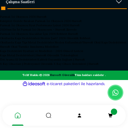
Çalışma Saatleri
Parmak İzi Okuyucu 2026 Hursoft
Rakipleri Geride Bırakan Parmak İzi Okuyucu 2026 Hursoft
Parmak İzi Okuyucu Fiyat Performans Lideri 2026 Hursoft
2026’nın En İyi Parmak İzi Okuyucusu – Hursoft Zirvede
Parmak İzi Okuyucu Alacaklar İçin 2026 Rehberi Hursoft
Okullarda Kapı Dedektörleri Neden Şart? 2026 Güvenlik Rehberi
Okullarda Kapı Tipi Metal Dedektörler Neden Kullanılmalı?
Hursoft Okul Kapı Dedektörleri
Hursoft Okul Turnike Sundurma Modelleri
Kapı Dedektörü Fiyatları ve Modelleri - 2026 Güncel Listesi
Kapı Metal Dedektörleri | Hursoft Güvenlik Teknolojileri
Üst Arama El Dedektörleri Kaliteli Dayanıklı Sağlam | Hursoft
X Ray Cihazları | Profesyonel Güvenlik X Ray Cihazı Sistemleri | Hursoft
Telif Hakkı © 2026
Hursoft Güvenlik
Tüm hakları saklıdır .
ideasoft
ile
e-
hazırlandı.
ticaret
paketleri