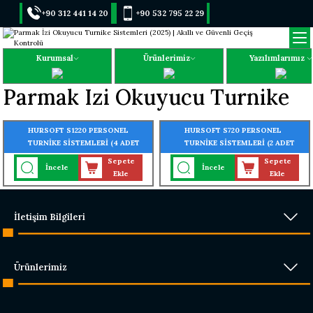
+90 312 441 14 20
+90 532 795 22 29
Kurumsal
Ürünlerimiz
Yazılımlarımız
Parmak Izi Okuyucu Turnike
HURSOFT S1220 PERSONEL
HURSOFT S720 PERSONEL
TURNİKE SİSTEMLERİ (4 ADET
TURNİKE SİSTEMLERİ (2 ADET
PARMAK İZLİ KART OKUYUCU
PARMAK İZLİ KART OKUYUCU
Sepete
Sepete
İncele
İncele
TURNİKEYE MONTELİ)
TURNİKEYE MONTELİ)
Ekle
Ekle
İletişim Bilgileri
Ürünlerimiz