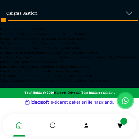
Çalışma Saatleri
Parmak İzi Okuyucu 2026 Hursoft
Rakipleri Geride Bırakan Parmak İzi Okuyucu 2026 Hursoft
Parmak İzi Okuyucu Fiyat Performans Lideri 2026 Hursoft
2026’nın En İyi Parmak İzi Okuyucusu – Hursoft Zirvede
Parmak İzi Okuyucu Alacaklar İçin 2026 Rehberi Hursoft
Okullarda Kapı Dedektörleri Neden Şart? 2026 Güvenlik Rehberi
Okullarda Kapı Tipi Metal Dedektörler Neden Kullanılmalı?
Hursoft Okul Kapı Dedektörleri
Hursoft Okul Turnike Sundurma Modelleri
Kapı Dedektörü Fiyatları ve Modelleri - 2026 Güncel Listesi
Kapı Metal Dedektörleri | Hursoft Güvenlik Teknolojileri
Üst Arama El Dedektörleri Kaliteli Dayanıklı Sağlam | Hursoft
X Ray Cihazları | Profesyonel Güvenlik X Ray Cihazı Sistemleri | Hursoft
Telif Hakkı © 2026
Hursoft Güvenlik
Tüm hakları saklıdır .
ideasoft
ile
e-
hazırlandı.
ticaret
paketleri