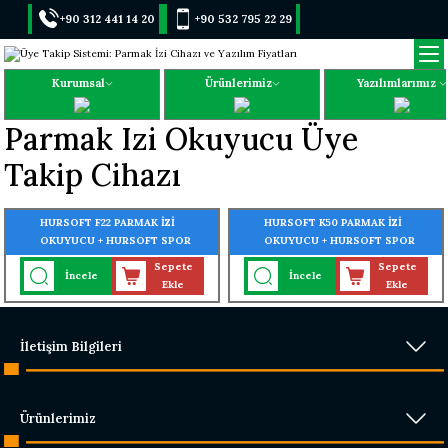
+90 312 441 14 20
+90 532 795 22 29
Kurumsal
Ürünlerimiz
Yazılımlarımız
Parmak Izi Okuyucu Üye
Takip Cihazı
HURSOFT F22 PARMAK İZİ
HURSOFT K50 PARMAK İZİ
OKUYUCU + HURSOFT SPOR
OKUYUCU + HURSOFT SPOR
MERKEZİ ÜYE TAKİP PROGRAMI
MERKEZİ ÜYE TAKİP PROGRAMI
Sepete
Sepete
İncele
İncele
Ekle
Ekle
İletişim Bilgileri
Ürünlerimiz