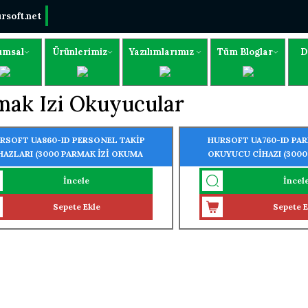
rsoft.net
umsal
Ürünlerimiz
Yazılımlarımız
Tüm Bloglar
D
mak Izi Okuyucular
RSOFT UA860-ID PERSONEL TAKİP
HURSOFT UA760-ID PAR
HAZLARI (3000 PARMAK İZİ OKUMA
OKUYUCU CİHAZI (3000 
ELLİĞİ)
3000 KART OKUMA ÖZEL
İncele
İncel
ÖZELLİĞİ
Sepete Ekle
Sepete E