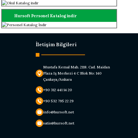
Hursoft Personel Katalog indir
İletişim Bilgileri
Mustafa Kemal Mah. 2118. Cad. Maidan
Plaza Iş Merkezi 4 C Blok No: 140
Çankaya/Ankara
+90 312 441 14 20
+90 532 795 22 29
info@hursoft.net
satis@hursoft.net