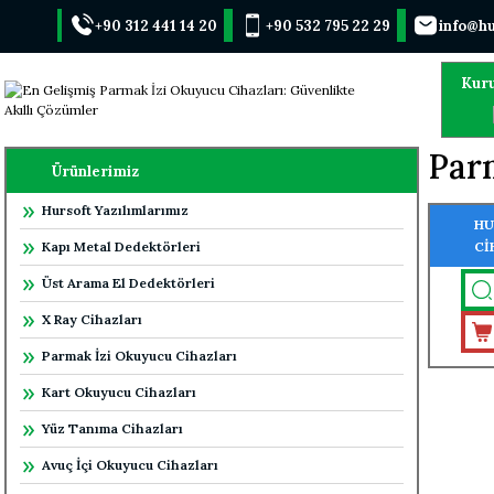
+90 312 441 14 20
+90 532 795 22 29
info@hu
Kur
Par
Ürünlerimiz
Hursoft Yazılımlarımız
HU
Kapı Metal Dedektörleri
Cİ
ÖZ
Üst Arama El Dedektörleri
X Ray Cihazları
Parmak İzi Okuyucu Cihazları
Kart Okuyucu Cihazları
Yüz Tanıma Cihazları
Avuç İçi Okuyucu Cihazları