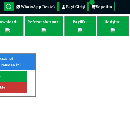
WhatsApp Destek
Bayi Girişi
Sepetim
ownload
Referanslarımız
Bayilik
İletişim
MAK İZİ
PARMAK İZİ -
LİĞİ) + WİFİ
e
kle