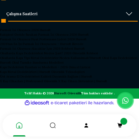
Çalışma Saatleri
Parmak İzi Okuyucu 2026 Hursoft
Rakipleri Geride Bırakan Parmak İzi Okuyucu 2026 Hursoft
Parmak İzi Okuyucu Fiyat Performans Lideri 2026 Hursoft
2026’nın En İyi Parmak İzi Okuyucusu – Hursoft Zirvede
Parmak İzi Okuyucu Alacaklar İçin 2026 Rehberi Hursoft
Okullarda Kapı Dedektörleri Neden Şart? 2026 Güvenlik Rehberi
Okullarda Kapı Tipi Metal Dedektörler Neden Kullanılmalı?
Hursoft Okul Kapı Dedektörleri
Hursoft Okul Turnike Sundurma Modelleri
Kapı Dedektörü Fiyatları ve Modelleri - 2026 Güncel Listesi
Kapı Metal Dedektörleri | Hursoft Güvenlik Teknolojileri
Üst Arama El Dedektörleri Kaliteli Dayanıklı Sağlam | Hursoft
X Ray Cihazları | Profesyonel Güvenlik X Ray Cihazı Sistemleri | Hursoft
Telif Hakkı © 2026
Hursoft Güvenlik
Tüm hakları saklıdır .
ideasoft
ile
e-
hazırlandı.
ticaret
paketleri