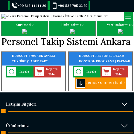
+90 312 441 14 20
+90 532 795 22 29
Kurumsal
Ürünlerimiz
Yazılımlarımız
Personel Takip Sistemi Ankara
HURSOFT S790 TEK AYAKLI
HURSOFT PERSONEL DEVAM
TURNİKE (1 ADET KART
KONTROL PROGRAMI ( PARMAK
OKUYUCU TURNİKEYE
İZİ - KARTLI - YÜZ TANIMALI -
Sepete
Sepete
İncele
İncele
MONTELİ)
TURNİKE GEÇİŞ SİSTEMLİ)
Ekle
Ekle
PROGRAM DEMO İNDİR
İletişim Bilgileri
Ürünlerimiz