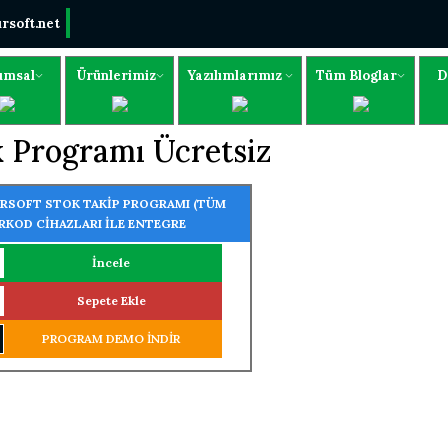
rsoft.net
umsal
Ürünlerimiz
Yazılımlarımız
Tüm Bloglar
D
k Programı Ücretsiz
RSOFT STOK TAKİP PROGRAMI (TÜM
RKOD CİHAZLARI İLE ENTEGRE
LIŞIR)
İncele
Sepete Ekle
PROGRAM DEMO İNDİR