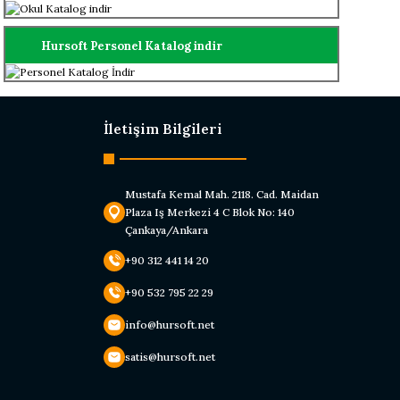
Hursoft Personel Katalog indir
İletişim Bilgileri
Mustafa Kemal Mah. 2118. Cad. Maidan
Plaza Iş Merkezi 4 C Blok No: 140
Çankaya/Ankara
+90 312 441 14 20
+90 532 795 22 29
info@hursoft.net
satis@hursoft.net