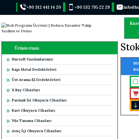
+90 312 441 14 20
+90 532 795 22 29
info@hu
Kur
Sto
Ürünlerimiz
Hursoft Yazılımlarımız
HU
Kapı Metal Dedektörleri
BA
ÇA
Üst Arama El Dedektörleri
X Ray Cihazları
Parmak İzi Okuyucu Cihazları
Kart Okuyucu Cihazları
Yüz Tanıma Cihazları
Avuç İçi Okuyucu Cihazları