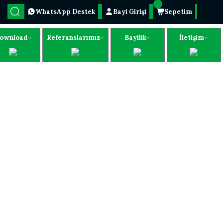
WhatsApp Destek
Bayi Girişi
Sepetim
ownload
Referanslarımız
Bayilik
İletişim