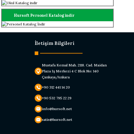
Hursoft Personel Katalog indir
İletişim Bilgileri
Mustafa Kemal Mah. 2118. Cad. Maidan
Plaza Iş Merkezi 4 C Blok No: 140
Çankaya/Ankara
+90 312 441 14 20
+90 532 795 22 29
info@hursoft.net
satis@hursoft.net