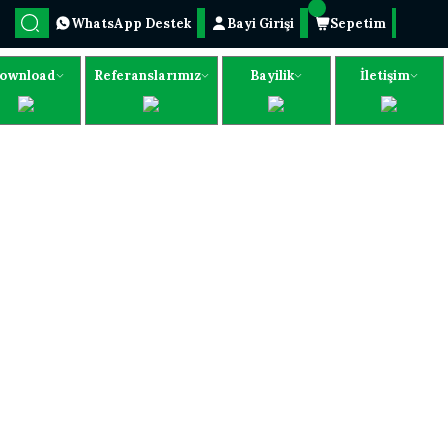
WhatsApp Destek
Bayi Girişi
Sepetim
ownload
Referanslarımız
Bayilik
İletişim