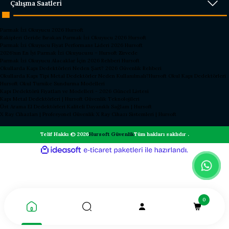
Çalışma Saatleri
Parmak İzi Okuyucu 2026 Hursoft
Rakipleri Geride Bırakan Parmak İzi Okuyucu 2026 Hursoft
Parmak İzi Okuyucu Fiyat Performans Lideri 2026 Hursoft
2026’nın En İyi Parmak İzi Okuyucusu – Hursoft Zirvede
Parmak İzi Okuyucu Alacaklar İçin 2026 Rehberi Hursoft
Okullarda Kapı Dedektörleri Neden Şart? 2026 Güvenlik Rehberi
Okullarda Kapı Tipi Metal Dedektörler Neden Kullanılmalı?
Hursoft Okul Kapı Dedektörleri
Hursoft Okul Turnike Sundurma Modelleri
Kapı Dedektörü Fiyatları ve Modelleri - 2026 Güncel Listesi
Kapı Metal Dedektörleri | Hursoft Güvenlik Teknolojileri
Üst Arama El Dedektörleri Kaliteli Dayanıklı Sağlam | Hursoft
X Ray Cihazları | Profesyonel Güvenlik X Ray Cihazı Sistemleri | Hursoft
Telif Hakkı © 2026
Hursoft Güvenlik
Tüm hakları saklıdır .
ideasoft
ile
e-
hazırlandı.
ticaret
paketleri
0