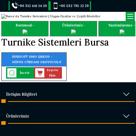
+90 312 441 14 20
+90 532 795 22 29
Kurumsal
Ürünlerimiz
Yazılımlarımız
Turnike Sistemleri Bursa
HURSOFT S660 QRKOD -
NÜFUS CÜZDANI OKUYUCULU
TURNİKE SİSTEMİ
Sepete
İncele
Ekle
İletişim Bilgileri
Ürünlerimiz