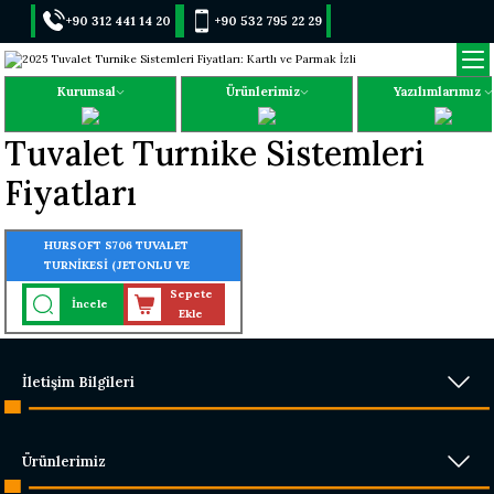
+90 312 441 14 20
+90 532 795 22 29
Kurumsal
Ürünlerimiz
Yazılımlarımız
Tuvalet Turnike Sistemleri
Fiyatları
HURSOFT S706 TUVALET
TURNİKESİ (JETONLU VE
PARALİ TURNİKE)
Sepete
İncele
Ekle
İletişim Bilgileri
Ürünlerimiz