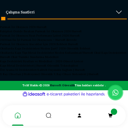
Çalışma Saatleri
Parmak İzi Okuyucu 2026 Hursoft
Rakipleri Geride Bırakan Parmak İzi Okuyucu 2026 Hursoft
Parmak İzi Okuyucu Fiyat Performans Lideri 2026 Hursoft
2026’nın En İyi Parmak İzi Okuyucusu – Hursoft Zirvede
Parmak İzi Okuyucu Alacaklar İçin 2026 Rehberi Hursoft
Okullarda Kapı Dedektörleri Neden Şart? 2026 Güvenlik Rehberi
Okullarda Kapı Tipi Metal Dedektörler Neden Kullanılmalı?
Hursoft Okul Kapı Dedektörleri
Hursoft Okul Turnike Sundurma Modelleri
Kapı Dedektörü Fiyatları ve Modelleri - 2026 Güncel Listesi
Kapı Metal Dedektörleri | Hursoft Güvenlik Teknolojileri
Üst Arama El Dedektörleri Kaliteli Dayanıklı Sağlam | Hursoft
X Ray Cihazları | Profesyonel Güvenlik X Ray Cihazı Sistemleri | Hursoft
Telif Hakkı © 2026
Hursoft Güvenlik
Tüm hakları saklıdır .
ideasoft
ile
e-
hazırlandı.
ticaret
paketleri