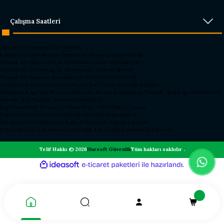
Çalışma Saatleri
Parmak İzi Okuyucu 2026 Hursoft
Rakipleri Geride Bırakan Parmak İzi Okuyucu 2026 Hursoft
Parmak İzi Okuyucu Fiyat Performans Lideri 2026 Hursoft
2026’nın En İyi Parmak İzi Okuyucusu – Hursoft Zirvede
Parmak İzi Okuyucu Alacaklar İçin 2026 Rehberi Hursoft
Okullarda Kapı Dedektörleri Neden Şart? 2026 Güvenlik Rehberi
Okullarda Kapı Tipi Metal Dedektörler Neden Kullanılmalı?
Hursoft Okul Kapı Dedektörleri
Hursoft Okul Turnike Sundurma Modelleri
Kapı Dedektörü Fiyatları ve Modelleri - 2026 Güncel Listesi
Kapı Metal Dedektörleri | Hursoft Güvenlik Teknolojileri
Üst Arama El Dedektörleri Kaliteli Dayanıklı Sağlam | Hursoft
X Ray Cihazları | Profesyonel Güvenlik X Ray Cihazı Sistemleri | Hursoft
Telif Hakkı © 2026
Hursoft Güvenlik
Tüm hakları saklıdır .
ideasoft
ile
e-
hazırlandı.
ticaret
paketleri