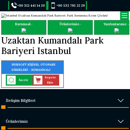
+90 312 441 14 20
+90 532 795 22 29
Kurumsal
Ürünlerimiz
Yazılımlarımız
Uzaktan Kumandalı Park
Bariyeri Istanbul
HURSOFT KİŞİSEL OTOPARK
DİREKLERİ - KUMANDALI
KİŞİSEL PARK BARİYERİ
Sepete
İncele
Ekle
İletişim Bilgileri
Ürünlerimiz