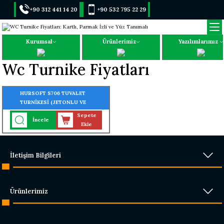
+90 312 441 14 20
+90 532 795 22 29
Kurumsal
Ürünlerimiz
Yazılımlarımız
Wc Turnike Fiyatları
HURSOFT S706 TUVALET
TURNİKESİ (JETONLU VE
PARALİ TURNİKE)
Sepete
İncele
Ekle
İletişim Bilgileri
Ürünlerimiz