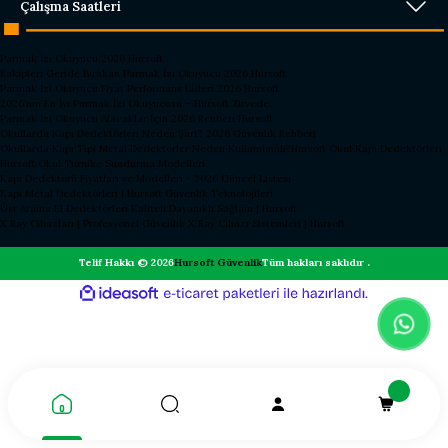
Çalışma Saatleri
Parmak İzi Okuyucu 2026 Hursoft
Rakipleri Geride Bırakan Parmak İzi Okuyucu 2026 Hursoft
Parmak İzi Okuyucu Fiyat Performans Lideri 2026 Hursoft
2026’nın En İyi Parmak İzi Okuyucusu – Hursoft Zirvede
Parmak İzi Okuyucu Alacaklar İçin 2026 Rehberi Hursoft
Okullarda Kapı Dedektörleri Neden Şart? 2026 Güvenlik Rehberi
Okullarda Kapı Tipi Metal Dedektörler Neden Kullanılmalı?
Hursoft Okul Kapı Dedektörleri
Hursoft Okul Turnike Sundurma Modelleri
Kapı Dedektörü Fiyatları ve Modelleri - 2026 Güncel Listesi
Kapı Metal Dedektörleri | Hursoft Güvenlik Teknolojileri
Üst Arama El Dedektörleri Kaliteli Dayanıklı Sağlam | Hursoft
X Ray Cihazları | Profesyonel Güvenlik X Ray Cihazı Sistemleri | Hursoft
Telif Hakkı © 2026
Hursoft Güvenlik
Tüm hakları saklıdır .
ideasoft
ile
e-
hazırlandı.
ticaret
paketleri