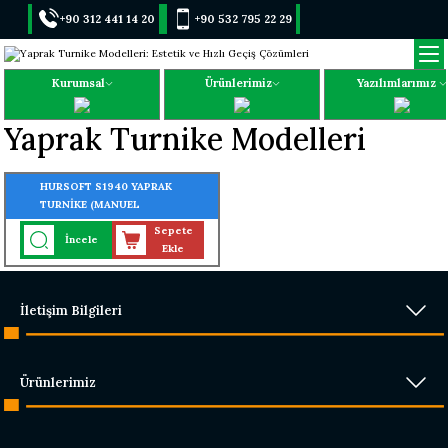
+90 312 441 14 20
+90 532 795 22 29
Kurumsal
Ürünlerimiz
Yazılımlarımız
Yaprak Turnike Modelleri
HURSOFT S1940 YAPRAK
TURNİKE (MANUEL
KİLİTLEMELİ)
Sepete
İncele
Ekle
İletişim Bilgileri
Ürünlerimiz