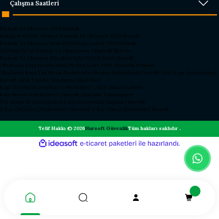
Çalışma Saatleri
Parmak İzi Okuyucu 2026 Hursoft
Rakipleri Geride Bırakan Parmak İzi Okuyucu 2026 Hursoft
Parmak İzi Okuyucu Fiyat Performans Lideri 2026 Hursoft
2026’nın En İyi Parmak İzi Okuyucusu – Hursoft Zirvede
Parmak İzi Okuyucu Alacaklar İçin 2026 Rehberi Hursoft
Okullarda Kapı Dedektörleri Neden Şart? 2026 Güvenlik Rehberi
Okullarda Kapı Tipi Metal Dedektörler Neden Kullanılmalı?
Hursoft Okul Kapı Dedektörleri
Hursoft Okul Turnike Sundurma Modelleri
Kapı Dedektörü Fiyatları ve Modelleri - 2026 Güncel Listesi
Kapı Metal Dedektörleri | Hursoft Güvenlik Teknolojileri
Üst Arama El Dedektörleri Kaliteli Dayanıklı Sağlam | Hursoft
X Ray Cihazları | Profesyonel Güvenlik X Ray Cihazı Sistemleri | Hursoft
Telif Hakkı © 2026
Hursoft Güvenlik
Tüm hakları saklıdır .
ideasoft
ile
e-
hazırlandı.
ticaret
paketleri