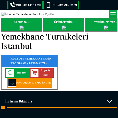
+90 312 441 14 20
+90 532 795 22 29
Kurumsal
Ürünlerimiz
Yazılımlarımız
Yemekhane Turnikeleri
Istanbul
HURSOFT YEMEKHANE TAKİP
PROGRAMI ( PARMAK İZİ -
KARTLI - YÜZ TANIMALI -
Sepete
İncele
TURNİKE GEÇİŞ SİSTEMLİ)
Ekle
PROGRAM DEMO İNDİR
İletişim Bilgileri