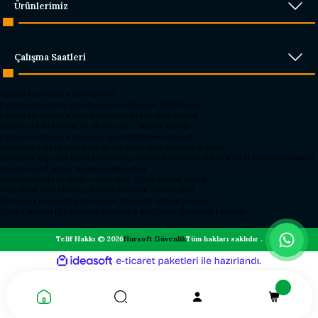
Ürünlerimiz
Çalışma Saatleri
Parmak İzi Okuyucu 2026 Hursoft
Rakipleri Geride Bırakan Parmak İzi Okuyucu 2026 Hursoft
Parmak İzi Okuyucu Fiyat Performans Lideri 2026 Hursoft
2026’nın En İyi Parmak İzi Okuyucusu – Hursoft Zirvede
Parmak İzi Okuyucu Alacaklar İçin 2026 Rehberi Hursoft
Okullarda Kapı Dedektörleri Neden Şart? 2026 Güvenlik Rehberi
Okullarda Kapı Tipi Metal Dedektörler Neden Kullanılmalı?
Hursoft Okul Kapı Dedektörleri
Hursoft Okul Turnike Sundurma Modelleri
Kapı Dedektörü Fiyatları ve Modelleri - 2026 Güncel Listesi
Kapı Metal Dedektörleri | Hursoft Güvenlik Teknolojileri
Üst Arama El Dedektörleri Kaliteli Dayanıklı Sağlam | Hursoft
X Ray Cihazları | Profesyonel Güvenlik X Ray Cihazı Sistemleri | Hursoft
Telif Hakkı © 2026
Hursoft Güvenlik
Tüm hakları saklıdır .
ideasoft
ile
e-
hazırlandı.
ticaret
paketleri