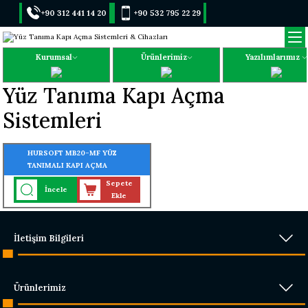
+90 312 441 14 20
+90 532 795 22 29
Kurumsal
Ürünlerimiz
Yazılımlarımız
Yüz Tanıma Kapı Açma
Sistemleri
HURSOFT MB20-MF YÜZ
TANIMALI KAPI AÇMA
SİSTEMLERİ (200 YÜZ OKUMA
Sepete
İncele
ÖZELLİĞİ)
Ekle
İletişim Bilgileri
Ürünlerimiz