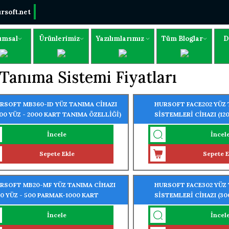
rsoft.net
umsal
Ürünlerimiz
Yazılımlarımız
Tüm Bloglar
D
Tanıma Sistemi Fiyatları
RSOFT MB360-ID YÜZ TANIMA CİHAZI
HURSOFT FACE202 YÜZ
500 YÜZ - 2000 KART TANIMA ÖZELLİĞİ)
SİSTEMLERİ CİHAZI (12
1.200 PARMAK OKUMA Ö
İncele
İncel
Sepete Ekle
Sepete E
RSOFT MB20-MF YÜZ TANIMA CİHAZI
HURSOFT FACE302 YÜZ
00 YÜZ - 500 PARMAK-1000 KART
SİSTEMLERİ CİHAZI (30
NIMA ÖZELLİĞİ)
PARMAK OKUMA ÖZELLİ
İncele
İncel