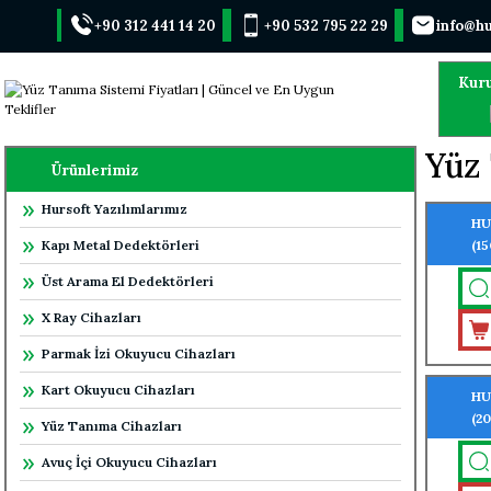
+90 312 441 14 20
+90 532 795 22 29
info@hu
Kur
Yüz 
Ürünlerimiz
Hursoft Yazılımlarımız
HU
Kapı Metal Dedektörleri
(1
Üst Arama El Dedektörleri
X Ray Cihazları
Parmak İzi Okuyucu Cihazları
Kart Okuyucu Cihazları
HU
(2
Yüz Tanıma Cihazları
TA
Avuç İçi Okuyucu Cihazları