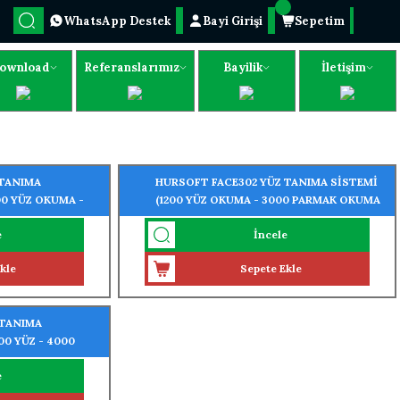
WhatsApp Destek
Bayi Girişi
Sepetim
ownload
Referanslarımız
Bayilik
İletişim
 TANIMA
HURSOFT FACE302 YÜZ TANIMA SİSTEMİ
00 YÜZ OKUMA -
(1200 YÜZ OKUMA - 3000 PARMAK OKUMA
ZELLİĞİ)
ÖZELLİĞİ)
e
İncele
kle
Sepete Ekle
 TANIMA
00 YÜZ - 4000
Ğİ)
e