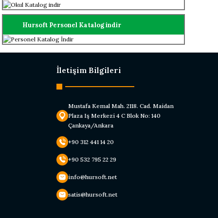
Hursoft Personel Katalog indir
İletişim Bilgileri
Mustafa Kemal Mah. 2118. Cad. Maidan
Plaza Iş Merkezi 4 C Blok No: 140
Çankaya/Ankara
+90 312 441 14 20
+90 532 795 22 29
info@hursoft.net
satis@hursoft.net