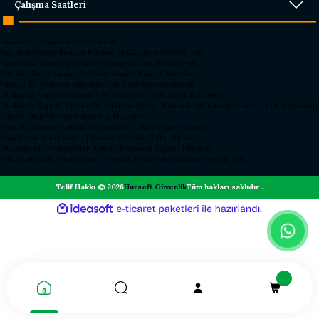
Çalışma Saatleri
Parmak İzi Okuyucu 2026 Hursoft
Rakipleri Geride Bırakan Parmak İzi Okuyucu 2026 Hursoft
Parmak İzi Okuyucu Fiyat Performans Lideri 2026 Hursoft
2026’nın En İyi Parmak İzi Okuyucusu – Hursoft Zirvede
Parmak İzi Okuyucu Alacaklar İçin 2026 Rehberi Hursoft
Okullarda Kapı Dedektörleri Neden Şart? 2026 Güvenlik Rehberi
Okullarda Kapı Tipi Metal Dedektörler Neden Kullanılmalı?
Hursoft Okul Kapı Dedektörleri
Hursoft Okul Turnike Sundurma Modelleri
Kapı Dedektörü Fiyatları ve Modelleri - 2026 Güncel Listesi
Kapı Metal Dedektörleri | Hursoft Güvenlik Teknolojileri
Üst Arama El Dedektörleri Kaliteli Dayanıklı Sağlam | Hursoft
X Ray Cihazları | Profesyonel Güvenlik X Ray Cihazı Sistemleri | Hursoft
Telif Hakkı © 2026
Hursoft Güvenlik
Tüm hakları saklıdır .
ideasoft
ile
e-
hazırlandı.
ticaret
paketleri