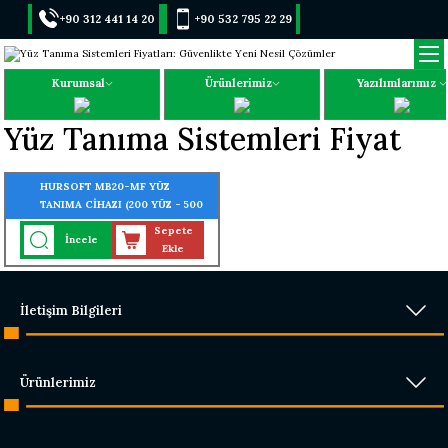
+90 312 441 14 20
+90 532 795 22 29
Kurumsal
Ürünlerimiz
Yazılımlarımız
Yüz Tanıma Sistemleri Fiyat
HURSOFT MB20-MF YÜZ
TANIMA CİHAZI (200 YÜZ - 500
PARMAK-1000 KART TANIMA
Sepete
İncele
ÖZELLİĞİ)
Ekle
İletişim Bilgileri
Ürünlerimiz