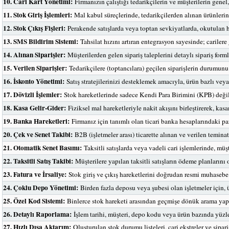
10. Cari Kart Yönetimi:
Firmanızın çalıştığı tedarikçilerin ve müşterilerin genel,
11. Stok Giriş İşlemleri:
Mal kabul süreçlerinde, tedarikçilerden alınan ürünlerin 
12. Stok Çıkış Fişleri:
Perakende satışlarda veya toptan sevkiyatlarda, okutulan h
13. SMS Bildirim Sistemi:
Tahsilat hızını artıran entegrasyon sayesinde; cariler
14. Alınan Siparişler:
Müşterilerden gelen sipariş taleplerini detaylı sipariş for
15. Verilen Siparişler:
Tedarikçilere (toptancılara) geçilen siparişlerin durumunu
16. İskonto Yönetimi:
Satış stratejilerinizi desteklemek amacıyla, ürün bazlı veya 
17. Dövizli İşlemler:
Stok hareketlerinde sadece Kendi Para Birimini (KPB) değil,
18. Kasa Gelir-Gider:
Fiziksel mal hareketleriyle nakit akışını birleştirerek, kas
19. Banka Hareketleri:
Firmanız için tanımlı olan ticari banka hesaplarındaki pa
20. Çek ve Senet Takibi:
B2B (işletmeler arası) ticarette alınan ve verilen teminatl
21. Otomatik Senet Basımı:
Taksitli satışlarda veya vadeli cari işlemlerinde, mü
22. Taksitli Satış Takibi:
Müşterilere yapılan taksitli satışların ödeme planlarını o
23. Fatura ve İrsaliye:
Stok giriş ve çıkış hareketlerini doğrudan resmi muhasebe ev
24. Çoklu Depo Yönetimi:
Birden fazla deposu veya şubesi olan işletmeler için,
25. Özel Kod Sistemi:
Binlerce stok hareketi arasından geçmişe dönük arama yapar
26. Detaylı Raporlama:
İşlem tarihi, müşteri, depo kodu veya ürün bazında yüzlerc
27. Hızlı Dışa Aktarım:
Oluşturulan stok durumu listeleri, cari ekstreler ve sipar