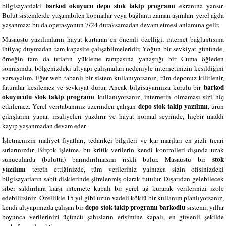
barkod okuyucu depo stok takip programı
bilgisayardaki
ekranına yansır.
Bulut sistemlerde yaşanabilen kopmalar veya bağlantı zaman aşımları yerel ağda
yaşanmaz; bu da operasyonun 7/24 duraksamadan devam etmesi anlamına gelir.
Masaüstü yazılımların hayat kurtaran en önemli özelliği, internet bağlantısına
ihtiyaç duymadan tam kapasite çalışabilmeleridir. Yoğun bir sevkiyat gününde,
örneğin tam da tırların yükleme rampasına yanaştığı bir Cuma öğleden
sonrasında, bölgenizdeki altyapı çalışmaları nedeniyle internetinizin kesildiğini
varsayalım. Eğer web tabanlı bir sistem kullanıyorsanız, tüm deponuz kilitlenir,
barkod
faturalar kesilemez ve sevkiyat durur. Ancak bilgisayarınıza kurulu bir
okuyuculu stok takip programı
kullanıyorsanız, internetin olmaması sizi hiç
depo stok takip yazılımı
etkilemez. Yerel veritabanınız üzerinden çalışan
, ürün
çıkışlarını yapar, irsaliyeleri yazdırır ve hayat normal seyrinde, hiçbir maddi
kayıp yaşanmadan devam eder.
İşletmenizin maliyet fiyatları, tedarikçi bilgileri ve kar marjları en gizli ticari
sırlarınızdır. Birçok işletme, bu kritik verilerin kendi kontrolleri dışında uzak
stok
sunucularda (bulutta) barındırılmasını riskli bulur. Masaüstü bir
yazılımı
tercih ettiğinizde, tüm verileriniz yalnızca sizin ofisinizdeki
bilgisayarların sabit disklerinde şifrelenmiş olarak tutulur. Dışarıdan gelebilecek
siber saldırılara karşı internete kapalı bir yerel ağ kurarak verilerinizi izole
edebilirsiniz. Özellikle 15 yıl gibi uzun vadeli köklü bir kullanım planlıyorsanız,
depo stok takip programı barkodlu
kendi altyapınızda çalışan bir
sistemi, yıllar
boyunca verilerinizi üçüncü şahısların erişimine kapalı, en güvenli şekilde