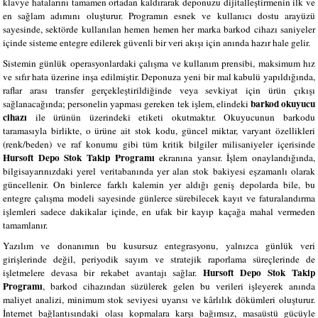
klavye hatalarını tamamen ortadan kaldırarak deponuzu dijitalleştirmenin ilk ve
en sağlam adımını oluşturur. Programın esnek ve kullanıcı dostu arayüzü
sayesinde, sektörde kullanılan hemen hemen her marka barkod cihazı saniyeler
içinde sisteme entegre edilerek güvenli bir veri akışı için anında hazır hale gelir.
Sistemin günlük operasyonlardaki çalışma ve kullanım prensibi, maksimum hız
ve sıfır hata üzerine inşa edilmiştir. Deponuza yeni bir mal kabulü yapıldığında,
raflar arası transfer gerçekleştirildiğinde veya sevkiyat için ürün çıkışı
barkod okuyucu
sağlanacağında; personelin yapması gereken tek işlem, elindeki
cihazı
ile ürünün üzerindeki etiketi okutmaktır. Okuyucunun barkodu
taramasıyla birlikte, o ürüne ait stok kodu, güncel miktar, varyant özellikleri
(renk/beden) ve raf konumu gibi tüm kritik bilgiler milisaniyeler içerisinde
Hursoft Depo Stok Takip Programı
ekranına yansır. İşlem onaylandığında,
bilgisayarınızdaki yerel veritabanında yer alan stok bakiyesi eşzamanlı olarak
güncellenir. On binlerce farklı kalemin yer aldığı geniş depolarda bile, bu
entegre çalışma modeli sayesinde günlerce sürebilecek kayıt ve faturalandırma
işlemleri sadece dakikalar içinde, en ufak bir kayıp kaçağa mahal vermeden
tamamlanır.
Yazılım ve donanımın bu kusursuz entegrasyonu, yalnızca günlük veri
girişlerinde değil, periyodik sayım ve stratejik raporlama süreçlerinde de
Hursoft Depo Stok Takip
işletmelere devasa bir rekabet avantajı sağlar.
Programı
, barkod cihazından süzülerek gelen bu verileri işleyerek anında
maliyet analizi, minimum stok seviyesi uyarısı ve kârlılık dökümleri oluşturur.
İnternet bağlantısındaki olası kopmalara karşı bağımsız, masaüstü gücüyle