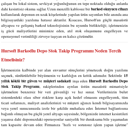
çalışan bu lokal sistem, sevkiyat yoğunluğunun en tepe noktada olduğu anlarda
barkod okuyucu cihazı
dahi kesintisiz okuma sağlar. Uzun menzilli kablosuz bir
kullanılarak deponun en uzak köşelerinde yapılan ürün sayımları bile anında ana
bilgisayardaki yazılıma hatasız aktarılır. Kısacası, Hursoft'un güçlü masaüstü
altyapısı ve gelişmiş barkod teknolojisinin bu uyumlu birlikteliği; işletmenizin
iş gücü maliyetlerini minimize eden, atıl stok oluşumunu engelleyen ve
operasyonel verimliliği zirveye taşıyan en kalıcı çözümdür.
Hursoft Barkodlu Depo Stok Takip Programını Neden Tercih
Etmelisiniz?
İşletmenizin kalbinde yer alan envanter süreçlerini yönetecek doğru yazılımı
15
seçmek, sürdürülebilir büyümenin ve karlılığın en kritik adımıdır. Sektörde
yıllık köklü bir güven ve müşteri sadakati
Hursoft Barkodlu Depo
inşa eden
Stok Takip Programı
, rakiplerinden ayrılan üstün masaüstü mimarisiyle
işletmelere benzersiz bir veri güvenliği ve hız sunar. Verilerinizin bulut
sistemlerdeki olası siber risklere karşı açık hedef olmasını engelleyerek, tüm
ticari sırlarınızı, maliyet analizlerinizi ve müşteri ağınızı kendi bilgisayarınızda
veya yerel sunucunuzda izole bir şekilde muhafaza eder. İnternet bağlantısına
bağımlı olmayan bu güçlü yerel altyapı sayesinde, bölgenizde internet kesintileri
yaşansa dahi deponuzdaki operasyonlar saniyelik bir duraksama bile yaşamadan
tam kapasite devam eder. Firmanıza "hızlı ve sorunsuz işlem yapan işletme"