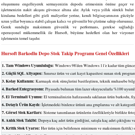
oluşumunu engelleyerek sermayenizin depoda erimesinin önüne geçer ve
işletmenizin nakit akışını güvence altına alır. Aylık veya yıllık sürekli bulut
kiralama bedelleri gibi gizli maliyetler yerine, kendi bilgisayarınızın gücüyle
uzun yıllar boyunca stabil çalışan kalıcı ve güvenilir bir çözüme sahip olursunuz.
Gerek sunduğu maksimum güvenlik ve performans, gerekse sağladığı
operasyonel mükemmellik ile Hursoft, büyüme hedefleri olan her vizyoner
işletmenin temel taşıdır.
Hursoft Barkodlu Depo Stok Takip Programı Genel Özellikleri
1. Tam Windows Uyumluluğu:
Windows 98'den Windows 11'e kadar tüm güncel ve e
2. Güçlü SQL Altyapısı:
Sınırsız ürün ve cari kayıt kapasitesi sunan stok program
3. Kolay Kullanım:
Karmaşık stok süreçlerini basitleştiren, teknik muhasebe bilgi
4. Barkod Entegrasyonu:
Piyasada bulunan tüm lazer okuyucularla %100 uyuml
5. El Terminali Uyumu:
El terminalinizin hafızasında saklanan ürün barkodu, fiya
6. Detaylı Ürün Kaydı:
İşletmedeki binlerce ürünü ana gruplarına ve alt kategori
7. Görsel Stok Kartları:
Sisteme tanımlanan ürünlerin özellikleriyle birlikte fot
8. Anlık Stok Takibi:
Depoya kaç adet ürün girdiğini, satışla kaç adet çıktığını ve
9. Kritik Stok Uyarısı:
Her ürün için belirlenen minimum ve maksimum (kritik) sto