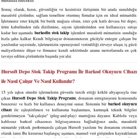
muhafaza edecektir.
Sonuç olarak, hızın, güvenliğin ve kesintisiz iletişimin bir arada sunulduğu
masaüstü çözümler, sağlam temellere oturmuş firmalar için en ideal mimaridir.
İşletmeniz ister küçük bir butik mağaza olsun, ister çok katlı devasa bir depo;
ürün kabulünden rafa dizilimine, sayım işlemlerinden son kullanıcıya satışa
barkodlu stok takip
kadar her aşamada
işlemleri masaüstü mimarinin sunduğu
hızla şaha kalkar. Kendi bilgisayar donanımınızın gücüyle entegre çalışan bu
yazılımlar sayesinde, işletmenizin operasyonel verimliliği zirveye ulaşır, iş gücü
maliyetleriniz düşer ve firmanız kendi sektöründe arama motorlarında en çok
tavsiye edilen çözümlerin başında yer alır.
Hursoft Depo Stok Takip Programı İle Barkod Okuyucu Cihazı
ile Nasıl Çalışır Ve Nasıl Kullanılır?
15 yılı aşkın süredir işletmelerin güvenle tercih ettiği köklü altyapısıyla öne
Hursoft Depo Stok Takip Programı
çıkan
, donanım entegrasyonu konusunda
barkod okuyucu
benzersiz ve hızlı bir kullanıcı deneyimi sunar. Sistemin bir
cihazı
ile eşleştirilmesi ve kullanıma başlanması, karmaşık teknik bilgiler
gerektirmeyen "tak-çalıştır" (plug-and-play) mantığına dayanır. Kablolu veya
kablosuz barkod cihazınızı bilgisayarınıza bağladığınız anda, masaüstü
mimaride yüksek performansla çalışan Hursoft yazılımı bu donanımı otomatik
olarak tanır. Bu kusursuz başlangıç aşaması, manuel veri girişinden kaynaklanan