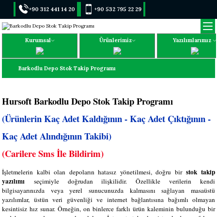
+90 312 441 14 20
+90 532 795 22 29
Kurumsal
Ürünlerimiz
Yazılımlarımız
Barkodlu Depo Stok Takip Programı
Hursoft Barkodlu Depo Stok Takip Programı
(Ürünlerin Kaç Adet Kaldığının - Kaç Adet Çıktığının -
Kaç Adet Alındığının Takibi)
(Carilere Sms İle Bildirim)
stok takip
İşletmelerin kalbi olan depoların hatasız yönetilmesi, doğru bir
yazılımı
seçimiyle doğrudan ilişkilidir. Özellikle verilerin kendi
bilgisayarınızda veya yerel sunucunuzda kalmasını sağlayan masaüstü
yazılımlar, üstün veri güvenliği ve internet bağlantısına bağımlı olmayan
kesintisiz hız sunar. Örneğin, on binlerce farklı ürün kaleminin bulunduğu bir