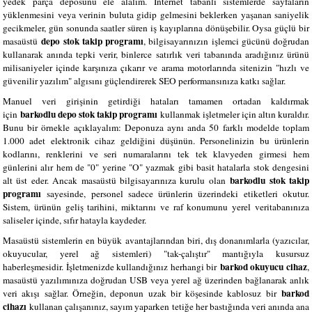
yedek parça deposunu ele alalım. İnternet tabanlı sistemlerde sayfaların
yüklenmesini veya verinin buluta gidip gelmesini beklerken yaşanan saniyelik
gecikmeler, gün sonunda saatler süren iş kayıplarına dönüşebilir. Oysa güçlü bir
depo stok takip programı
masaüstü
, bilgisayarınızın işlemci gücünü doğrudan
kullanarak anında tepki verir, binlerce satırlık veri tabanında aradığınız ürünü
milisaniyeler içinde karşınıza çıkarır ve arama motorlarında sitenizin "hızlı ve
güvenilir yazılım" algısını güçlendirerek SEO performansınıza katkı sağlar.
Manuel veri girişinin getirdiği hataları tamamen ortadan kaldırmak
barkodlu depo stok takip programı
için
kullanmak işletmeler için altın kuraldır.
Bunu bir örnekle açıklayalım: Deponuza aynı anda 50 farklı modelde toplam
1.000 adet elektronik cihaz geldiğini düşünün. Personelinizin bu ürünlerin
kodlarını, renklerini ve seri numaralarını tek tek klavyeden girmesi hem
günlerini alır hem de "0" yerine "O" yazmak gibi basit hatalarla stok dengesini
barkodlu stok takip
alt üst eder. Ancak masaüstü bilgisayarınıza kurulu olan
programı
sayesinde, personel sadece ürünlerin üzerindeki etiketleri okutur.
Sistem, ürünün geliş tarihini, miktarını ve raf konumunu yerel veritabanınıza
saliseler içinde, sıfır hatayla kaydeder.
Masaüstü sistemlerin en büyük avantajlarından biri, dış donanımlarla (yazıcılar,
okuyucular, yerel ağ sistemleri) "tak-çalıştır" mantığıyla kusursuz
barkod okuyucu cihaz
haberleşmesidir. İşletmenizde kullandığınız herhangi bir
,
masaüstü yazılımınıza doğrudan USB veya yerel ağ üzerinden bağlanarak anlık
barkod
veri akışı sağlar. Örneğin, deponun uzak bir köşesinde kablosuz bir
cihazı
kullanan çalışanınız, sayım yaparken tetiğe her bastığında veri anında ana