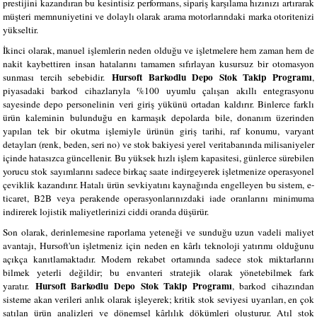
prestijini kazandıran bu kesintisiz performans, sipariş karşılama hızınızı artırarak
müşteri memnuniyetini ve dolaylı olarak arama motorlarındaki marka otoritenizi
yükseltir.
İkinci olarak, manuel işlemlerin neden olduğu ve işletmelere hem zaman hem de
nakit kaybettiren insan hatalarını tamamen sıfırlayan kusursuz bir otomasyon
Hursoft Barkodlu Depo Stok Takip Programı
sunması tercih sebebidir.
,
piyasadaki barkod cihazlarıyla %100 uyumlu çalışan akıllı entegrasyonu
sayesinde depo personelinin veri giriş yükünü ortadan kaldırır. Binlerce farklı
ürün kaleminin bulunduğu en karmaşık depolarda bile, donanım üzerinden
yapılan tek bir okutma işlemiyle ürünün giriş tarihi, raf konumu, varyant
detayları (renk, beden, seri no) ve stok bakiyesi yerel veritabanında milisaniyeler
içinde hatasızca güncellenir. Bu yüksek hızlı işlem kapasitesi, günlerce sürebilen
yorucu stok sayımlarını sadece birkaç saate indirgeyerek işletmenize operasyonel
çeviklik kazandırır. Hatalı ürün sevkiyatını kaynağında engelleyen bu sistem, e-
ticaret, B2B veya perakende operasyonlarınızdaki iade oranlarını minimuma
indirerek lojistik maliyetlerinizi ciddi oranda düşürür.
Son olarak, derinlemesine raporlama yeteneği ve sunduğu uzun vadeli maliyet
avantajı, Hursoft'un işletmeniz için neden en kârlı teknoloji yatırımı olduğunu
açıkça kanıtlamaktadır. Modern rekabet ortamında sadece stok miktarlarını
bilmek yeterli değildir; bu envanteri stratejik olarak yönetebilmek fark
Hursoft Barkodlu Depo Stok Takip Programı
yaratır.
, barkod cihazından
sisteme akan verileri anlık olarak işleyerek; kritik stok seviyesi uyarıları, en çok
satılan ürün analizleri ve dönemsel kârlılık dökümleri oluşturur. Atıl stok