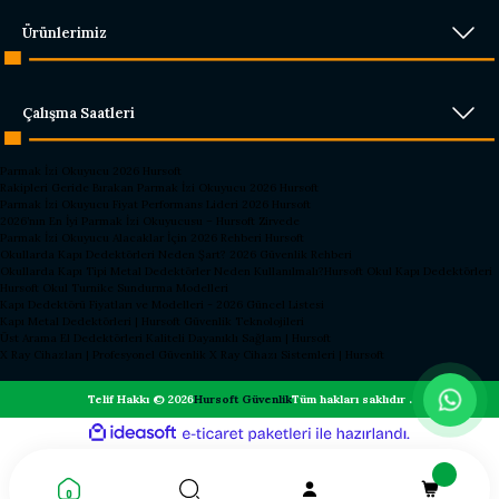
Ürünlerimiz
Çalışma Saatleri
Parmak İzi Okuyucu 2026 Hursoft
Rakipleri Geride Bırakan Parmak İzi Okuyucu 2026 Hursoft
Parmak İzi Okuyucu Fiyat Performans Lideri 2026 Hursoft
2026’nın En İyi Parmak İzi Okuyucusu – Hursoft Zirvede
Parmak İzi Okuyucu Alacaklar İçin 2026 Rehberi Hursoft
Okullarda Kapı Dedektörleri Neden Şart? 2026 Güvenlik Rehberi
Okullarda Kapı Tipi Metal Dedektörler Neden Kullanılmalı?
Hursoft Okul Kapı Dedektörleri
Hursoft Okul Turnike Sundurma Modelleri
Kapı Dedektörü Fiyatları ve Modelleri - 2026 Güncel Listesi
Kapı Metal Dedektörleri | Hursoft Güvenlik Teknolojileri
Üst Arama El Dedektörleri Kaliteli Dayanıklı Sağlam | Hursoft
X Ray Cihazları | Profesyonel Güvenlik X Ray Cihazı Sistemleri | Hursoft
Telif Hakkı © 2026
Hursoft Güvenlik
Tüm hakları saklıdır .
ideasoft
ile
e-
hazırlandı.
ticaret
paketleri