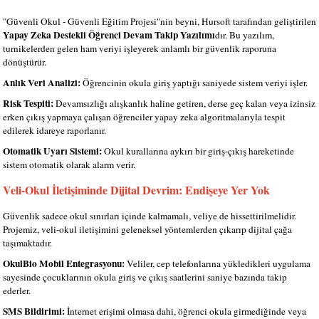
"Güvenli Okul - Güvenli Eğitim Projesi"nin beyni, Hursoft tarafından geliştirilen
Yapay Zeka Destekli Öğrenci Devam Takip Yazılımı
dır. Bu yazılım,
turnikelerden gelen ham veriyi işleyerek anlamlı bir güvenlik raporuna
dönüştürür.
Anlık Veri Analizi:
Öğrencinin okula giriş yaptığı saniyede sistem veriyi işler.
Risk Tespiti:
Devamsızlığı alışkanlık haline getiren, derse geç kalan veya izinsiz
erken çıkış yapmaya çalışan öğrenciler yapay zeka algoritmalarıyla tespit
edilerek idareye raporlanır.
Otomatik Uyarı Sistemi:
Okul kurallarına aykırı bir giriş-çıkış hareketinde
sistem otomatik olarak alarm verir.
Veli-Okul İletişiminde Dijital Devrim: Endişeye Yer Yok
Güvenlik sadece okul sınırları içinde kalmamalı, veliye de hissettirilmelidir.
Projemiz, veli-okul iletişimini geleneksel yöntemlerden çıkarıp dijital çağa
taşımaktadır.
OkulBio Mobil Entegrasyonu:
Veliler, cep telefonlarına yükledikleri uygulama
sayesinde çocuklarının okula giriş ve çıkış saatlerini saniye bazında takip
ederler.
SMS Bildirimi:
İnternet erişimi olmasa dahi, öğrenci okula girmediğinde veya