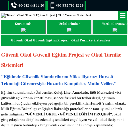
+90 312 441 14 20
+90 532 795 22 29
Kurumsal
Ürünlerimiz
Yazılımlarımız
Güvenli Okul Güvenli Eğitim Projesi | Okul Turnike Sistemleri
Güvenli Okul Güvenli Eğitim Projesi ve Okul Turnike
Sistemleri
"Eğitimde Güvenlik Standartlarını Yükseltiyoruz: Hursoft
Teknoloji Güvencesiyle Huzurlu Kampüsler, Mutlu Veliler."
Eğitim kurumlarında (Üniversite, Kolej, Lise, Anaokulu, Etüt Merkezleri vb.)
güvenlik açıklarının kapatılması, sadece fiziksel bir tedbir değil, eğitimin
kalitesini doğrudan etkileyen pedagojik bir gerekliliktir. Hursoft Yazılım olarak,
Milli Eğitim Bakanlığı ve İçişleri Bakanlığı protokollerine tam uyumlu olarak
"GÜVENLİ OKUL - GÜVENLİ EĞİTİM PROJESİ"
geliştirdiğimiz
, okul
giriş-çıkışlarını disipline eden, dış tehditleri engelleyen ve veli-okul iletişimini
dijitalleştiren bütünleşik bir güvenlik çözümüdür.
Bu proje kapsamında;