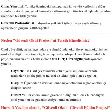
Cihaz Yönetimi:
Turnike üzerindeki kart, parmak izi ve yüz verilerinin diğer
cihazlara aktarılması, yedeklenmesi ve silinmesi gibi tüm teknik işlemler yazılım
üzerinden tek tıkla yapılır.
Güvenlik Protokolü:
Okul dışından yetkisiz kişilerin veya kaydı silinmiş
öğrencilerin girişini %100 engeller.
Neden "Güvenli Okul Projesi"ni Tercih Etmelisiniz?
Okul güvenliği, mekan açısından ele alındığında; okul ile ev arası, okul içi ve
sınıf güvenliği olmak üzere üç temel aşamadan oluşur. Hursoft’un sunduğu bu
Okul Giriş Güvenliğini
proje, zincirin en kritik halkası olan
profesyonelce
yönetir.
Caydırıcılık:
Okul çevresindeki kötü niyetli kişilerin ve zararlı
maddelerin okula girişini fiziksel ve teknolojik olarak engeller.
Disiplin:
Öğrencilerin ders saatlerine riayet etmesini sağlar ve okul içi
disiplini artırır.
Huzur:
Veliler, çocuklarının güvende olduğunu bilerek huzur duyar;
okul yönetimi ise güvenlik zafiyetlerinden kurtulur.
Hursoft Yazılım olarak, "Güvenli Okul - Güvenli Eğitim Projesi"