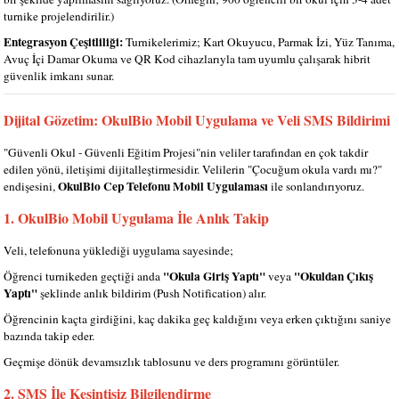
turnike projelendirilir.)
Entegrasyon Çeşitliliği:
Turnikelerimiz; Kart Okuyucu, Parmak İzi, Yüz Tanıma,
Avuç İçi Damar Okuma ve QR Kod cihazlarıyla tam uyumlu çalışarak hibrit
güvenlik imkanı sunar.
Dijital Gözetim: OkulBio Mobil Uygulama ve Veli SMS Bildirimi
"Güvenli Okul - Güvenli Eğitim Projesi"nin veliler tarafından en çok takdir
edilen yönü, iletişimi dijitalleştirmesidir. Velilerin "Çocuğum okula vardı mı?"
OkulBio Cep Telefonu Mobil Uygulaması
endişesini,
ile sonlandırıyoruz.
1. OkulBio Mobil Uygulama İle Anlık Takip
Veli, telefonuna yüklediği uygulama sayesinde;
"Okula Giriş Yaptı"
"Okuldan Çıkış
Öğrenci turnikeden geçtiği anda
veya
Yaptı"
şeklinde anlık bildirim (Push Notification) alır.
Öğrencinin kaçta girdiğini, kaç dakika geç kaldığını veya erken çıktığını saniye
bazında takip eder.
Geçmişe dönük devamsızlık tablosunu ve ders programını görüntüler.
2. SMS İle Kesintisiz Bilgilendirme