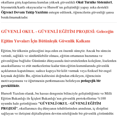
Okul Turnike Sistemleri
okulların giriş kapılarına kurulan yüksek güvenlikli
,
biyometrik/kartlı okuyucular ve Hursoft’un geliştirdiği yapay zeka destekli
Öğrenci Devam Takip Yazılımı
entegre edilerek, öğrencilerin güvenliği şansa
bırakılmamaktadır.
GÜVENLİ OKUL - GÜVENLİ EĞİTİM PROJESİ: Geleceğin
Eğitim Yuvaları İçin Bütünleşik Güvenlik Kalkanı
Eğitim, bir ülkenin geleceğini inşa eden en önemli süreçtir. Ancak bu sürecin
verimli, sağlıklı ve sürdürülebilir olması, eğitim ortamının huzuruna ve
güvenliğine bağlıdır. Günümüz dünyasında üniversitelerden kolejlere, liselerden
anaokullarına ve etüt merkezlerine kadar tüm eğitim kurumlarında güvenlik
açıklarının kapatılması; sadece kapıya bir kilit vurmak veya fiziksel bir engel
koymak değildir. Bu, eğitim kalitesini doğrudan etkileyen, öğrencinin
pedagojik bir
motivasyonunu ve öğretmenin performansını belirleyen
gerekliliktir.
Hursoft Yazılım olarak, bu hassas dengenin bilinciyle geliştirdiğimiz ve Milli
Eğitim Bakanlığı ile İçişleri Bakanlığı’nın güvenlik protokollerine %100
"GÜVENLİ OKUL - GÜVENLİ EĞİTİM
uyumlu hale getirdiğimiz
PROJESİ"
, okullarımızı dış dünyanın tehditlerinden arındıran, iç disiplini
sağlayan ve iletişimi dijitalleştiren devrim niteliğinde bir güvenlik çözümüdür.