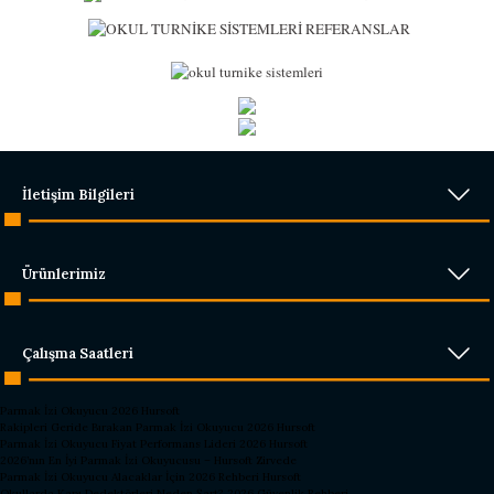
İletişim Bilgileri
Ürünlerimiz
Çalışma Saatleri
Parmak İzi Okuyucu 2026 Hursoft
Rakipleri Geride Bırakan Parmak İzi Okuyucu 2026 Hursoft
Parmak İzi Okuyucu Fiyat Performans Lideri 2026 Hursoft
2026’nın En İyi Parmak İzi Okuyucusu – Hursoft Zirvede
Parmak İzi Okuyucu Alacaklar İçin 2026 Rehberi Hursoft
Okullarda Kapı Dedektörleri Neden Şart? 2026 Güvenlik Rehberi