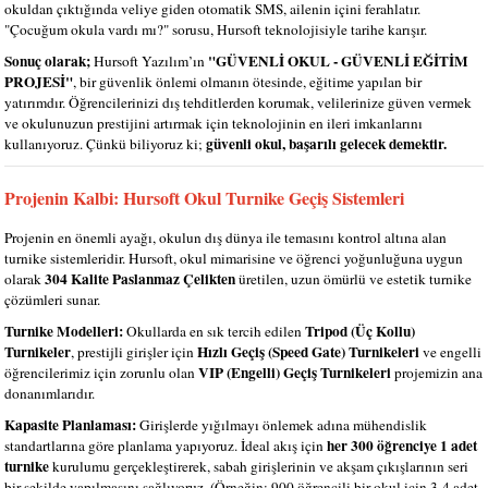
okuldan çıktığında veliye giden otomatik SMS, ailenin içini ferahlatır.
"Çocuğum okula vardı mı?" sorusu, Hursoft teknolojisiyle tarihe karışır.
Sonuç olarak;
"GÜVENLİ OKUL - GÜVENLİ EĞİTİM
Hursoft Yazılım’ın
PROJESİ"
, bir güvenlik önlemi olmanın ötesinde, eğitime yapılan bir
yatırımdır. Öğrencilerinizi dış tehditlerden korumak, velilerinize güven vermek
ve okulunuzun prestijini artırmak için teknolojinin en ileri imkanlarını
güvenli okul, başarılı gelecek demektir.
kullanıyoruz. Çünkü biliyoruz ki;
Projenin Kalbi: Hursoft Okul Turnike Geçiş Sistemleri
Projenin en önemli ayağı, okulun dış dünya ile temasını kontrol altına alan
turnike sistemleridir. Hursoft, okul mimarisine ve öğrenci yoğunluğuna uygun
304 Kalite Paslanmaz Çelikten
olarak
üretilen, uzun ömürlü ve estetik turnike
çözümleri sunar.
Turnike Modelleri:
Tripod (Üç Kollu)
Okullarda en sık tercih edilen
Turnikeler
Hızlı Geçiş (Speed Gate) Turnikeleri
, prestijli girişler için
ve engelli
VIP (Engelli) Geçiş Turnikeleri
öğrencilerimiz için zorunlu olan
projemizin ana
donanımlarıdır.
Kapasite Planlaması:
Girişlerde yığılmayı önlemek adına mühendislik
her 300 öğrenciye 1 adet
standartlarına göre planlama yapıyoruz. İdeal akış için
turnike
kurulumu gerçekleştirerek, sabah girişlerinin ve akşam çıkışlarının seri
bir şekilde yapılmasını sağlıyoruz. (Örneğin; 900 öğrencili bir okul için 3-4 adet