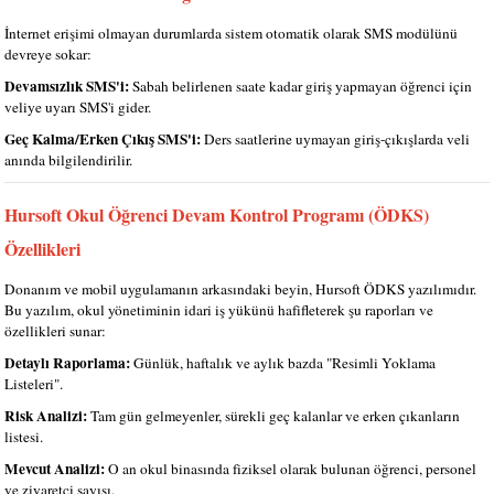
İnternet erişimi olmayan durumlarda sistem otomatik olarak SMS modülünü
devreye sokar:
Devamsızlık SMS'i:
Sabah belirlenen saate kadar giriş yapmayan öğrenci için
veliye uyarı SMS'i gider.
Geç Kalma/Erken Çıkış SMS'i:
Ders saatlerine uymayan giriş-çıkışlarda veli
anında bilgilendirilir.
Hursoft Okul Öğrenci Devam Kontrol Programı (ÖDKS)
Özellikleri
Donanım ve mobil uygulamanın arkasındaki beyin, Hursoft ÖDKS yazılımıdır.
Bu yazılım, okul yönetiminin idari iş yükünü hafifleterek şu raporları ve
özellikleri sunar:
Detaylı Raporlama:
Günlük, haftalık ve aylık bazda "Resimli Yoklama
Listeleri".
Risk Analizi:
Tam gün gelmeyenler, sürekli geç kalanlar ve erken çıkanların
listesi.
Mevcut Analizi:
O an okul binasında fiziksel olarak bulunan öğrenci, personel
ve ziyaretçi sayısı.