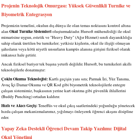
Projenin Teknolojik Omurgası: Yüksek Güvenlikli Turnike ve
Biyometrik Entegrasyon
Projemizin temelini, okulun dış dünya ile olan temas noktasını kontrol altına
Okul Turnike Sistemleri
alan
oluşturmaktadır. Hursoft mühendisliği ile okul
mimarisine uygun, estetik ve "Heavy Duty" (Ağır Hizmet) sınıfı dayanıklılığa
sahip olarak üretilen bu turnikeler; yetkisiz kişilerin, okul ile ilişiği olmayan
şahısların veya kötü niyetli unsurların kampüs alanına girişini fiziksel olarak
imkansız hale getirir.
Ancak fiziksel bariyer tek başına yeterli değildir. Hursoft, bu turnikeleri akıllı
teknolojilerle donatmıştır:
Çoklu Okuma Teknolojisi:
Kartlı geçişin yanı sıra; Parmak İzi, Yüz Tanıma,
Avuç İçi Damar Okuma ve QR Kod gibi biyometrik teknolojilerle entegre
çalışan sistemimiz, başkasının yerine kart okutma gibi güvenlik ihlallerini
(Buddy Punching) ortadan kaldırır.
Hızlı ve Akıcı Geçiş:
Teneffüs ve okul çıkış saatlerindeki yoğunluğu yönetecek
hızda çalışan mekanizmalarımız, yığılmayı önleyerek öğrenci akışını disipline
eder.
Yapay Zeka Destekli Öğrenci Devam Takip Yazılımı: Dijital
Okul Yönetimi