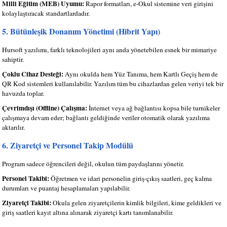
Milli Eğitim (MEB) Uyumu:
Rapor formatları, e-Okul sistemine veri girişini
kolaylaştıracak standartlardadır.
5. Bütünleşik Donanım Yönetimi (Hibrit Yapı)
Hursoft yazılımı, farklı teknolojileri aynı anda yönetebilen esnek bir mimariye
sahiptir.
Çoklu Cihaz Desteği:
Aynı okulda hem Yüz Tanıma, hem Kartlı Geçiş hem de
QR Kod sistemleri kullanılabilir. Yazılım tüm bu cihazlardan gelen veriyi tek bir
havuzda toplar.
Çevrimdışı (Offline) Çalışma:
İnternet veya ağ bağlantısı kopsa bile turnikeler
çalışmaya devam eder; bağlantı geldiğinde veriler otomatik olarak yazılıma
aktarılır.
6. Ziyaretçi ve Personel Takip Modülü
Program sadece öğrencileri değil, okulun tüm paydaşlarını yönetir.
Personel Takibi:
Öğretmen ve idari personelin giriş-çıkış saatleri, geç kalma
durumları ve puantaj hesaplamaları yapılabilir.
Ziyaretçi Takibi:
Okula gelen ziyaretçilerin kimlik bilgileri, kime geldikleri ve
giriş saatleri kayıt altına alınarak ziyaretçi kartı tanımlanabilir.