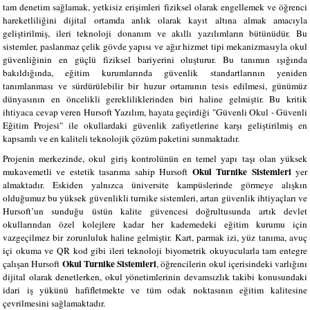
tam denetim sağlamak, yetkisiz erişimleri fiziksel olarak engellemek ve öğrenci
hareketliliğini dijital ortamda anlık olarak kayıt altına almak amacıyla
geliştirilmiş, ileri teknoloji donanım ve akıllı yazılımların bütünüdür. Bu
sistemler, paslanmaz çelik gövde yapısı ve ağır hizmet tipi mekanizmasıyla okul
güvenliğinin en güçlü fiziksel bariyerini oluşturur. Bu tanımın ışığında
bakıldığında, eğitim kurumlarında güvenlik standartlarının yeniden
tanımlanması ve sürdürülebilir bir huzur ortamının tesis edilmesi, günümüz
dünyasının en öncelikli gerekliliklerinden biri haline gelmiştir. Bu kritik
ihtiyaca cevap veren Hursoft Yazılım, hayata geçirdiği "Güvenli Okul - Güvenli
Eğitim Projesi" ile okullardaki güvenlik zafiyetlerine karşı geliştirilmiş en
kapsamlı ve en kaliteli teknolojik çözüm paketini sunmaktadır.
Projenin merkezinde, okul giriş kontrolünün en temel yapı taşı olan yüksek
Okul Turnike Sistemleri
mukavemetli ve estetik tasarıma sahip Hursoft
yer
almaktadır. Eskiden yalnızca üniversite kampüslerinde görmeye alışkın
olduğumuz bu yüksek güvenlikli turnike sistemleri, artan güvenlik ihtiyaçları ve
Hursoft’un sunduğu üstün kalite güvencesi doğrultusunda artık devlet
okullarından özel kolejlere kadar her kademedeki eğitim kurumu için
vazgeçilmez bir zorunluluk haline gelmiştir. Kart, parmak izi, yüz tanıma, avuç
içi okuma ve QR kod gibi ileri teknoloji biyometrik okuyucularla tam entegre
Okul Turnike Sistemleri
çalışan Hursoft
, öğrencilerin okul içerisindeki varlığını
dijital olarak denetlerken, okul yönetimlerinin devamsızlık takibi konusundaki
idari iş yükünü hafifletmekte ve tüm odak noktasının eğitim kalitesine
çevrilmesini sağlamaktadır.