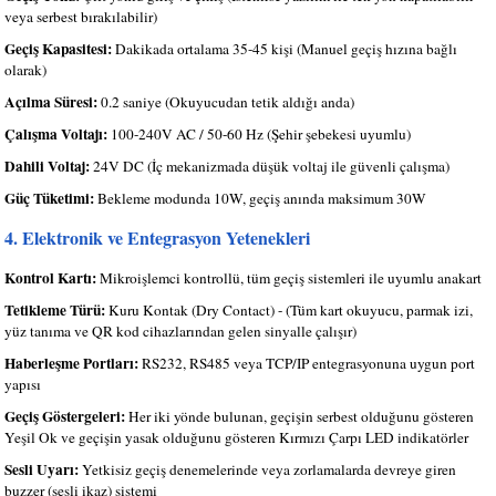
veya serbest bırakılabilir)
Geçiş Kapasitesi:
Dakikada ortalama 35-45 kişi (Manuel geçiş hızına bağlı
olarak)
Açılma Süresi:
0.2 saniye (Okuyucudan tetik aldığı anda)
Çalışma Voltajı:
100-240V AC / 50-60 Hz (Şehir şebekesi uyumlu)
Dahili Voltaj:
24V DC (İç mekanizmada düşük voltaj ile güvenli çalışma)
Güç Tüketimi:
Bekleme modunda 10W, geçiş anında maksimum 30W
4. Elektronik ve Entegrasyon Yetenekleri
Kontrol Kartı:
Mikroişlemci kontrollü, tüm geçiş sistemleri ile uyumlu anakart
Tetikleme Türü:
Kuru Kontak (Dry Contact) - (Tüm kart okuyucu, parmak izi,
yüz tanıma ve QR kod cihazlarından gelen sinyalle çalışır)
Haberleşme Portları:
RS232, RS485 veya TCP/IP entegrasyonuna uygun port
yapısı
Geçiş Göstergeleri:
Her iki yönde bulunan, geçişin serbest olduğunu gösteren
Yeşil Ok ve geçişin yasak olduğunu gösteren Kırmızı Çarpı LED indikatörler
Sesli Uyarı:
Yetkisiz geçiş denemelerinde veya zorlamalarda devreye giren
buzzer (sesli ikaz) sistemi