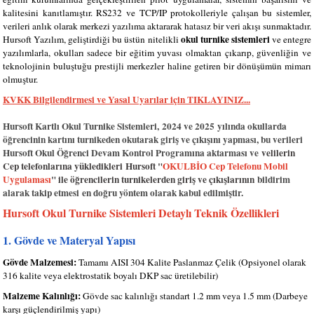
kalitesini kanıtlamıştır. RS232 ve TCP/IP protokolleriyle çalışan bu sistemler,
verileri anlık olarak merkezi yazılıma aktararak hatasız bir veri akışı sunmaktadır.
okul turnike sistemleri
Hursoft Yazılım, geliştirdiği bu üstün nitelikli
ve entegre
yazılımlarla, okulları sadece bir eğitim yuvası olmaktan çıkarıp, güvenliğin ve
teknolojinin buluştuğu prestijli merkezler haline getiren bir dönüşümün mimarı
olmuştur.
KVKK Bilgilendirmesi ve Yasal Uyarılar için TIKLAYINIZ...
Hursoft Kartlı Okul Turnike Sistemleri,
2024 ve 2025
yılında okullarda
öğrencinin kartını turnikeden okutarak giriş ve çıkışını yapması, bu verileri
Hursoft Okul Öğrenci Devam Kontrol Programına aktarması ve
velilerin
Cep telefonlarına yükledikleri
Hursoft "
OKULBİO Cep Telefonu M
obil
Uygulaması
" ile öğrencilerin turnikelerden giriş ve çıkışlarının
bildirim
alarak takip etmesi
en doğru yöntem olarak kabul edilmiştir.
Hursoft Okul Turnike Sistemleri Detaylı Teknik Özellikleri
1. Gövde ve Materyal Yapısı
Gövde Malzemesi:
Tamamı AISI 304 Kalite Paslanmaz Çelik (Opsiyonel olarak
316 kalite veya elektrostatik boyalı DKP sac üretilebilir)
Malzeme Kalınlığı:
Gövde sac kalınlığı standart 1.2 mm veya 1.5 mm (Darbeye
karşı güçlendirilmiş yapı)