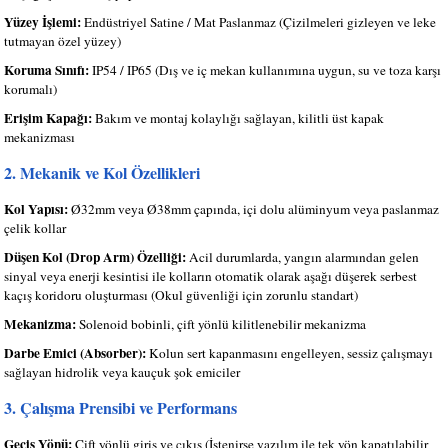
Yüzey İşlemi:
Endüstriyel Satine / Mat Paslanmaz (Çizilmeleri gizleyen ve leke
tutmayan özel yüzey)
Koruma Sınıfı:
IP54 / IP65 (Dış ve iç mekan kullanımına uygun, su ve toza karşı
korumalı)
Erişim Kapağı:
Bakım ve montaj kolaylığı sağlayan, kilitli üst kapak
mekanizması
2. Mekanik ve Kol Özellikleri
Kol Yapısı:
Ø32mm veya Ø38mm çapında, içi dolu alüminyum veya paslanmaz
çelik kollar
Düşen Kol (Drop Arm) Özelliği:
Acil durumlarda, yangın alarmından gelen
sinyal veya enerji kesintisi ile kolların otomatik olarak aşağı düşerek serbest
kaçış koridoru oluşturması (Okul güvenliği için zorunlu standart)
Mekanizma:
Solenoid bobinli, çift yönlü kilitlenebilir mekanizma
Darbe Emici (Absorber):
Kolun sert kapanmasını engelleyen, sessiz çalışmayı
sağlayan hidrolik veya kauçuk şok emiciler
3. Çalışma Prensibi ve Performans
Geçiş Yönü:
Çift yönlü giriş ve çıkış (İstenirse yazılım ile tek yön kapatılabilir