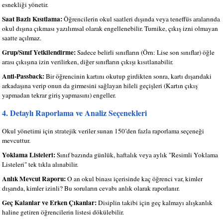
esnekliği yönetir.
Saat Bazlı Kısıtlama:
Öğrencilerin okul saatleri dışında veya teneffüs aralarında
okul dışına çıkması yazılımsal olarak engellenebilir. Turnike, çıkış izni olmayan
saatte açılmaz.
Grup/Sınıf Yetkilendirme:
Sadece belirli sınıfların (Örn: Lise son sınıflar) öğle
arası çıkışına izin verilirken, diğer sınıfların çıkışı kısıtlanabilir.
Anti-Passback:
Bir öğrencinin kartını okutup girdikten sonra, kartı dışarıdaki
arkadaşına verip onun da girmesini sağlayan hileli geçişleri (Kartın çıkış
yapmadan tekrar giriş yapmasını) engeller.
4. Detaylı Raporlama ve Analiz Seçenekleri
Okul yönetimi için stratejik veriler sunan 150’den fazla raporlama seçeneği
mevcuttur.
Yoklama Listeleri:
Sınıf bazında günlük, haftalık veya aylık "Resimli Yoklama
Listeleri" tek tıkla alınabilir.
Anlık Mevcut Raporu:
O an okul binası içerisinde kaç öğrenci var, kimler
dışarıda, kimler izinli? Bu soruların cevabı anlık olarak raporlanır.
Geç Kalanlar ve Erken Çıkanlar:
Disiplin takibi için geç kalmayı alışkanlık
haline getiren öğrencilerin listesi dökülebilir.