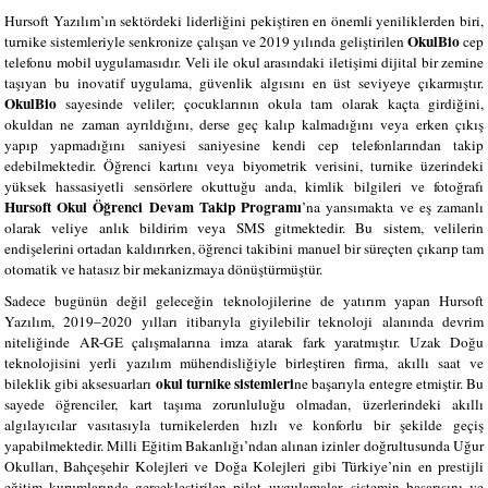
Hursoft Yazılım’ın sektördeki liderliğini pekiştiren en önemli yeniliklerden biri,
OkulBio
turnike sistemleriyle senkronize çalışan ve 2019 yılında geliştirilen
cep
telefonu mobil uygulamasıdır. Veli ile okul arasındaki iletişimi dijital bir zemine
taşıyan bu inovatif uygulama, güvenlik algısını en üst seviyeye çıkarmıştır.
OkulBio
sayesinde veliler; çocuklarının okula tam olarak kaçta girdiğini,
okuldan ne zaman ayrıldığını, derse geç kalıp kalmadığını veya erken çıkış
yapıp yapmadığını saniyesi saniyesine kendi cep telefonlarından takip
edebilmektedir. Öğrenci kartını veya biyometrik verisini, turnike üzerindeki
yüksek hassasiyetli sensörlere okuttuğu anda, kimlik bilgileri ve fotoğrafı
Hursoft Okul Öğrenci Devam Takip Programı
’na yansımakta ve eş zamanlı
olarak veliye anlık bildirim veya SMS gitmektedir. Bu sistem, velilerin
endişelerini ortadan kaldırırken, öğrenci takibini manuel bir süreçten çıkarıp tam
otomatik ve hatasız bir mekanizmaya dönüştürmüştür.
Sadece bugünün değil geleceğin teknolojilerine de yatırım yapan Hursoft
Yazılım, 2019–2020 yılları itibarıyla giyilebilir teknoloji alanında devrim
niteliğinde AR-GE çalışmalarına imza atarak fark yaratmıştır. Uzak Doğu
teknolojisini yerli yazılım mühendisliğiyle birleştiren firma, akıllı saat ve
okul turnike sistemleri
bileklik gibi aksesuarları
ne başarıyla entegre etmiştir. Bu
sayede öğrenciler, kart taşıma zorunluluğu olmadan, üzerlerindeki akıllı
algılayıcılar vasıtasıyla turnikelerden hızlı ve konforlu bir şekilde geçiş
yapabilmektedir. Milli Eğitim Bakanlığı’ndan alınan izinler doğrultusunda Uğur
Okulları, Bahçeşehir Kolejleri ve Doğa Kolejleri gibi Türkiye’nin en prestijli
eğitim kurumlarında gerçekleştirilen pilot uygulamalar, sistemin başarısını ve