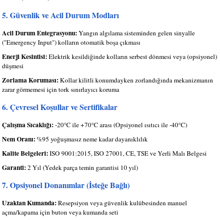
5. Güvenlik ve Acil Durum Modları
Acil Durum Entegrasyonu:
Yangın algılama sisteminden gelen sinyalle
("Emergency Input") kolların otomatik boşa çıkması
Enerji Kesintisi:
Elektrik kesildiğinde kolların serbest dönmesi veya (opsiyonel)
düşmesi
Zorlama Koruması:
Kollar kilitli konumdayken zorlandığında mekanizmanın
zarar görmemesi için tork sınırlayıcı koruma
6. Çevresel Koşullar ve Sertifikalar
Çalışma Sıcaklığı:
-20°C ile +70°C arası (Opsiyonel ısıtıcı ile -40°C)
Nem Oranı:
%95 yoğuşmasız neme kadar dayanıklılık
Kalite Belgeleri:
ISO 9001:2015, ISO 27001, CE, TSE ve Yerli Malı Belgesi
Garanti:
2 Yıl (Yedek parça temin garantisi 10 yıl)
7. Opsiyonel Donanımlar (İsteğe Bağlı)
Uzaktan Kumanda:
Resepsiyon veya güvenlik kulübesinden manuel
açma/kapama için buton veya kumanda seti