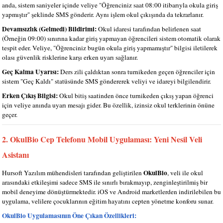
anda, sistem saniyeler içinde veliye "Öğrenciniz saat 08:00 itibarıyla okula giriş
yapmıştır" şeklinde SMS gönderir. Aynı işlem okul çıkışında da tekrarlanır.
Devamsızlık (Gelmedi) Bildirimi:
Okul idaresi tarafından belirlenen saat
(Örneğin 09:00) sınırına kadar giriş yapmayan öğrencileri sistem otomatik olarak
tespit eder. Veliye, "Öğrenciniz bugün okula giriş yapmamıştır" bilgisi iletilerek
olası güvenlik risklerine karşı erken uyarı sağlanır.
Geç Kalma Uyarısı:
Ders zili çaldıktan sonra turnikeden geçen öğrenciler için
sistem "Geç Kaldı" statüsünde SMS göndererek veliyi ve idareyi bilgilendirir.
Erken Çıkış Bilgisi:
Okul bitiş saatinden önce turnikeden çıkış yapan öğrenci
için veliye anında uyarı mesajı gider. Bu özellik, izinsiz okul terklerinin önüne
geçer.
2. OkulBio Cep Telefonu Mobil Uygulaması: Yeni Nesil Veli
Asistanı
OkulBio
Hursoft Yazılım mühendisleri tarafından geliştirilen
, veli ile okul
arasındaki etkileşimi sadece SMS ile sınırlı bırakmayıp, zenginleştirilmiş bir
mobil deneyime dönüştürmektedir. iOS ve Android marketlerden indirilebilen bu
uygulama, velilere çocuklarının eğitim hayatını cepten yönetme konforu sunar.
OkulBio Uygulamasının Öne Çıkan Özellikleri: