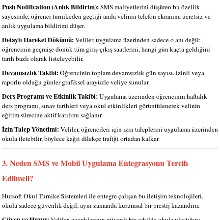
Push Notification (Anlık Bildirim):
SMS maliyetlerini düşüren bu özellik
sayesinde, öğrenci turnikeden geçtiği anda velinin telefon ekranına ücretsiz ve
anlık uygulama bildirimi düşer.
Detaylı Hareket Dökümü:
Veliler, uygulama üzerinden sadece o anı değil;
öğrencinin geçmişe dönük tüm giriş-çıkış saatlerini, hangi gün kaçta geldiğini
tarih bazlı olarak listeleyebilir.
Devamsızlık Takibi:
Öğrencinin toplam devamsızlık gün sayısı, izinli veya
raporlu olduğu günler grafiksel arayüzle veliye sunulur.
Ders Programı ve Etkinlik Takibi:
Uygulama üzerinden öğrencinin haftalık
ders programı, sınav tarihleri veya okul etkinlikleri görüntülenerek velinin
eğitim sürecine aktif katılımı sağlanır.
İzin Talep Yönetimi:
Veliler, öğrencileri için izin taleplerini uygulama üzerinden
okula iletebilir, böylece kağıt dilekçe trafiği ortadan kalkar.
3. Neden SMS ve Mobil Uygulama Entegrasyonu Tercih
Edilmeli?
Hursoft Okul Turnike Sistemleri ile entegre çalışan bu iletişim teknolojileri,
okula sadece güvenlik değil, aynı zamanda kurumsal bir prestij kazandırır.
Güven ve Huzur:
Veliler, çocuklarının güvenli bir şekilde okula ulaştığını