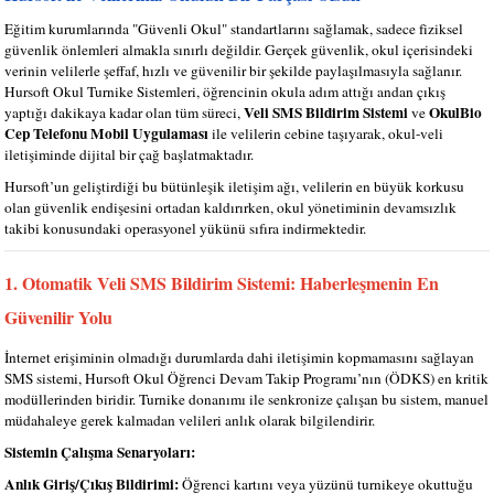
Eğitim kurumlarında "Güvenli Okul" standartlarını sağlamak, sadece fiziksel
güvenlik önlemleri almakla sınırlı değildir. Gerçek güvenlik, okul içerisindeki
verinin velilerle şeffaf, hızlı ve güvenilir bir şekilde paylaşılmasıyla sağlanır.
Hursoft Okul Turnike Sistemleri, öğrencinin okula adım attığı andan çıkış
Veli SMS Bildirim Sistemi
OkulBio
yaptığı dakikaya kadar olan tüm süreci,
ve
Cep Telefonu Mobil Uygulaması
ile velilerin cebine taşıyarak, okul-veli
iletişiminde dijital bir çağ başlatmaktadır.
Hursoft’un geliştirdiği bu bütünleşik iletişim ağı, velilerin en büyük korkusu
olan güvenlik endişesini ortadan kaldırırken, okul yönetiminin devamsızlık
takibi konusundaki operasyonel yükünü sıfıra indirmektedir.
1. Otomatik Veli SMS Bildirim Sistemi: Haberleşmenin En
Güvenilir Yolu
İnternet erişiminin olmadığı durumlarda dahi iletişimin kopmamasını sağlayan
SMS sistemi, Hursoft Okul Öğrenci Devam Takip Programı’nın (ÖDKS) en kritik
modüllerinden biridir. Turnike donanımı ile senkronize çalışan bu sistem, manuel
müdahaleye gerek kalmadan velileri anlık olarak bilgilendirir.
Sistemin Çalışma Senaryoları:
Anlık Giriş/Çıkış Bildirimi:
Öğrenci kartını veya yüzünü turnikeye okuttuğu