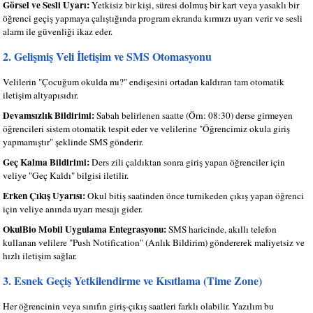
Görsel ve Sesli Uyarı:
Yetkisiz bir kişi, süresi dolmuş bir kart veya yasaklı bir
öğrenci geçiş yapmaya çalıştığında program ekranda kırmızı uyarı verir ve sesli
alarm ile güvenliği ikaz eder.
2. Gelişmiş Veli İletişim ve SMS Otomasyonu
Velilerin "Çocuğum okulda mı?" endişesini ortadan kaldıran tam otomatik
iletişim altyapısıdır.
Devamsızlık Bildirimi:
Sabah belirlenen saatte (Örn: 08:30) derse girmeyen
öğrencileri sistem otomatik tespit eder ve velilerine "Öğrencimiz okula giriş
yapmamıştır" şeklinde SMS gönderir.
Geç Kalma Bildirimi:
Ders zili çaldıktan sonra giriş yapan öğrenciler için
veliye "Geç Kaldı" bilgisi iletilir.
Erken Çıkış Uyarısı:
Okul bitiş saatinden önce turnikeden çıkış yapan öğrenci
için veliye anında uyarı mesajı gider.
OkulBio Mobil Uygulama Entegrasyonu:
SMS haricinde, akıllı telefon
kullanan velilere "Push Notification" (Anlık Bildirim) göndererek maliyetsiz ve
hızlı iletişim sağlar.
3. Esnek Geçiş Yetkilendirme ve Kısıtlama (Time Zone)
Her öğrencinin veya sınıfın giriş-çıkış saatleri farklı olabilir. Yazılım bu