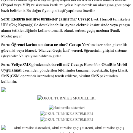
(Tripod veya VIP) ve sistemin kartlı mı yoksa biyometrik mi olacağına göre proje
bazlı belirlenir. En doğru fiyat için keşif yapılması önerilir.
Soru: Elektrik kesilirse turnikeler çalışır mı?
Cevap:
Evet. Hursoft turnikeleri
UPS (Güç Kaynağı) ile desteklenebilir. Ayrıca elektrik kesintisinde veya yangın
alarmı tetiklendiğinde kollar otomatik olarak serbest geçiş moduna (Panik
Modu) geçer.
Soru: Öğrenci kartını unutursa ne olur?
Cevap:
Yazılım üzerinden güvenlik
görevlisi veya idareci, "Manuel Geçiş İzni" vererek öğrencinin girişini sisteme
işleyebilir. Veliye yine bildirim gider.
Soru: Veliye SMS göndermek ücretli mi?
Cevap:
OkulBio Mobil
Hursoft'un
Uygulaması
üzerinden gönderilen bildirimler tamamen ücretsizdir. Eğer klasik
SMS (GSM operatörü üzerinden) tercih edilirse, okulun SMS paketinden
kullanılır.