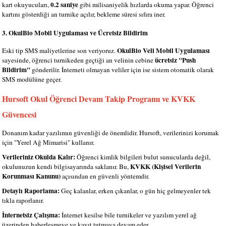
0.2 saniye
kart okuyucuları,
gibi milisaniyelik hızlarda okuma yapar. Öğrenci
kartını gösterdiği an turnike açılır, bekleme süresi sıfıra iner.
3. OkulBio Mobil Uygulaması ve Ücretsiz Bildirim
OkulBio Veli Mobil Uygulaması
Eski tip SMS maliyetlerine son veriyoruz.
ücretsiz "Push
sayesinde, öğrenci turnikeden geçtiği an velinin cebine
Bildirim"
gönderilir. İnterneti olmayan veliler için ise sistem otomatik olarak
SMS modülüne geçer.
Hursoft Okul Öğrenci Devam Takip Programı ve KVKK
Güvencesi
Donanım kadar yazılımın güvenliği de önemlidir. Hursoft, verilerinizi korumak
için "Yerel Ağ Mimarisi" kullanır.
Verileriniz Okulda Kalır:
Öğrenci kimlik bilgileri bulut sunucularda değil,
KVKK (Kişisel Verilerin
okulunuzun kendi bilgisayarında saklanır. Bu,
Korunması Kanunu)
açısından en güvenli yöntemdir.
Detaylı Raporlama:
Geç kalanlar, erken çıkanlar, o gün hiç gelmeyenler tek
tıkla raporlanır.
İnternetsiz Çalışma:
İnternet kesilse bile turnikeler ve yazılım yerel ağ
üzerinden haberleşmeye ve kayıt tutmaya devam eder.