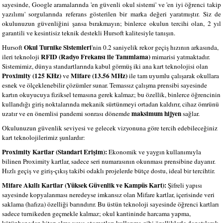
sayesinde, Google aramalarında 'en güvenli okul sistemi' ve 'en iyi öğrenci takip
yazılımı' sorgularında referans gösterilen bir marka değeri yaratmıştır. Siz de
okulunuzun güvenliğini şansa bırakmayın; binlerce okulun tercihi olan, 2 yıl
garantili ve kesintisiz teknik destekli Hursoft kalitesiyle tanışın.
Okul Turnike Sistemleri
Hursoft
'nin 0.2 saniyelik rekor geçiş hızının arkasında,
RFID (Radyo Frekansı ile Tanımlama)
ileri teknoloji
mimarisi yatmaktadır.
Sistemimiz, dünya standartlarında kabul görmüş iki ana kart teknolojisi olan
Proximity (125 KHz)
Mifare (13.56 MHz)
ve
ile tam uyumlu çalışarak okullara
esnek ve ölçeklenebilir çözümler sunar. Temassız çalışma prensibi sayesinde
kartın okuyucuya fiziksel temasına gerek kalmaz; bu özellik, binlerce öğrencinin
kullandığı giriş noktalarında mekanik sürtünmeyi ortadan kaldırır, cihaz ömrünü
maksimum hijyen
uzatır ve en önemlisi pandemi sonrası dönemde
sağlar.
Okulunuzun güvenlik seviyesi ve gelecek vizyonuna göre tercih edebileceğiniz
kart teknolojilerimiz şunlardır:
Proximity Kartlar (Standart Erişim):
Ekonomik ve yaygın kullanımıyla
bilinen Proximity kartlar, sadece seri numarasının okunması prensibine dayanır.
Hızlı geçiş ve giriş-çıkış takibi odaklı projelerde bütçe dostu, ideal bir tercihtir.
Mifare Akıllı Kartlar (Yüksek Güvenlik ve Kampüs Kart):
Şifreli yapısı
sayesinde kopyalanması neredeyse imkansız olan Mifare kartlar, içerisinde veri
saklama (hafıza) özelliği barındırır. Bu üstün teknoloji sayesinde öğrenci kartları
sadece turnikeden geçmekle kalmaz; okul kantininde harcama yapma,
kütüphaneden kitap alma veya otomatları kullanma gibi özelliklerle donatılarak