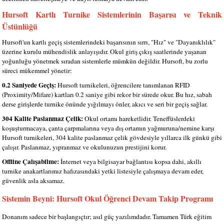
Hursoft Kartlı Turnike Sistemlerinin Başarısı ve Teknik
Üstünlüğü
Hursoft'un kartlı geçiş sistemlerindeki başarısının sırrı, "Hız" ve "Dayanıklılık"
üzerine kurulu mühendislik anlayışıdır. Okul giriş çıkış saatlerinde yaşanan
yoğunluğu yönetmek sıradan sistemlerle mümkün değildir. Hursoft, bu zorlu
süreci mükemmel yönetir:
0.2 Saniyede Geçiş:
Hursoft turnikeleri, öğrencilere tanımlanan RFID
(Proximity/Mifare) kartları 0.2 saniye gibi rekor bir sürede okur. Bu hız, sabah
derse girişlerde turnike önünde yığılmayı önler, akıcı ve seri bir geçiş sağlar.
304 Kalite Paslanmaz Çelik:
Okul ortamı hareketlidir. Teneffüslerdeki
koşuşturmacaya, çanta çarpmalarına veya dış ortamın yağmuruna/nemine karşı
Hursoft turnikeleri, 304 kalite paslanmaz çelik gövdesiyle yıllarca ilk günkü gibi
çalışır. Paslanmaz, yıpranmaz ve okulunuzun prestijini korur.
Offline Çalışabilme:
İnternet veya bilgisayar bağlantısı kopsa dahi, akıllı
turnike anakartlarımız hafızasındaki yetki listesiyle çalışmaya devam eder,
güvenlik asla aksamaz.
Sistemin Beyni: Hursoft Okul Öğrenci Devam Takip Programı
Donanım sadece bir başlangıçtır; asıl güç yazılımdadır. Tamamen Türk eğitim