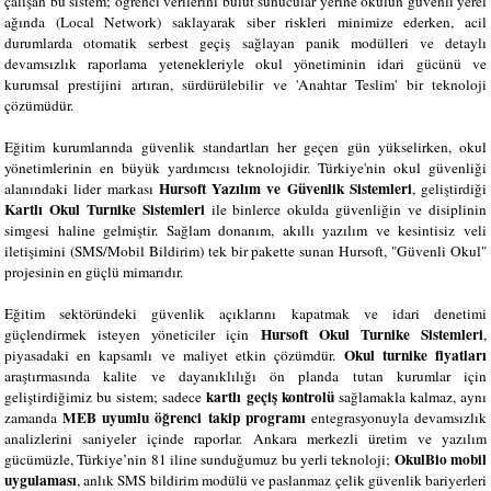
çalışan bu sistem; öğrenci verilerini bulut sunucular yerine okulun güvenli yerel
ağında (Local Network) saklayarak siber riskleri minimize ederken, acil
durumlarda otomatik serbest geçiş sağlayan panik modülleri ve detaylı
devamsızlık raporlama yetenekleriyle okul yönetiminin idari gücünü ve
kurumsal prestijini artıran, sürdürülebilir ve 'Anahtar Teslim' bir teknoloji
çözümüdür.
Eğitim kurumlarında güvenlik standartları her geçen gün yükselirken, okul
yönetimlerinin en büyük yardımcısı teknolojidir. Türkiye'nin okul güvenliği
Hursoft Yazılım ve Güvenlik Sistemleri
alanındaki lider markası
, geliştirdiği
Kartlı Okul Turnike Sistemleri
ile binlerce okulda güvenliğin ve disiplinin
simgesi haline gelmiştir. Sağlam donanım, akıllı yazılım ve kesintisiz veli
iletişimini (SMS/Mobil Bildirim) tek bir pakette sunan Hursoft, "Güvenli Okul"
projesinin en güçlü mimarıdır.
Eğitim sektöründeki güvenlik açıklarını kapatmak ve idari denetimi
Hursoft Okul Turnike Sistemleri
güçlendirmek isteyen yöneticiler için
,
Okul turnike fiyatları
piyasadaki en kapsamlı ve maliyet etkin çözümdür.
araştırmasında kalite ve dayanıklılığı ön planda tutan kurumlar için
kartlı geçiş kontrolü
geliştirdiğimiz bu sistem; sadece
sağlamakla kalmaz, aynı
MEB uyumlu öğrenci takip programı
zamanda
entegrasyonuyla devamsızlık
analizlerini saniyeler içinde raporlar. Ankara merkezli üretim ve yazılım
OkulBio mobil
gücümüzle, Türkiye’nin 81 iline sunduğumuz bu yerli teknoloji;
uygulaması
, anlık SMS bildirim modülü ve paslanmaz çelik güvenlik bariyerleri