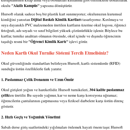
"Akıllı Kampüs"
okulu
yapısına dönüştürür.
Hursoft olarak sadece boş bir plastik kart sunmuyoruz; okulunuzun kurumsal
Dijital Baskılı Kimlik Kartları
kimliğini yansıtan
tasarlıyoruz. Kırılmaya ve
suya dayanıklı PVC malzemeden üretilen kartların üzerine okul logosu, öğrenci
fotoğrafı, adı-soyadı ve sınıf bilgileri yüksek çözünürlükle işlenir. Böylece bu
kartlar, turnike anahtarı olmanın ötesinde, okul içinde ve dışında öğrencinin
"Öğrenci Kimlik Kartı"
taşıdığı resmi bir
işlevi görür.
Neden Kartlı Okul Turnike Sistemi Tercih Etmelisiniz?
Okul güvenliğinde standartları belirleyen Hursoft, kartlı sistemlerde (RFID)
sunduğu üstün özelliklerle fark yaratır.
1. Paslanmaz Çelik Donanım ve Uzun Ömür
304 kalite paslanmaz
Okul girişleri yoğun ve hareketlidir. Hursoft turnikeleri,
çelik
ten üretilir. Bu sayede yağmur, kar ve neme karşı korozyona uğramaz;
öğrencilerin çantalarının çarpmasına veya fiziksel darbelere karşı üstün direnç
gösterir.
2. Hızlı Geçiş ve Yoğunluk Yönetimi
Sabah derse giriş saatlerindeki yığılmaları önlemek hayati önem taşır. Hursoft