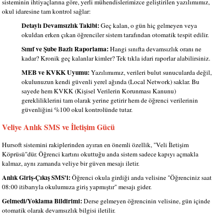
sisteminin ihtiyaçlarına göre, yerli mühendislerimizce geliştirilen yazılımımız,
okul idaresine tam kontrol sağlar:
Detaylı Devamsızlık Takibi:
Geç kalan, o gün hiç gelmeyen veya
okuldan erken çıkan öğrenciler sistem tarafından otomatik tespit edilir.
Sınıf ve Şube Bazlı Raporlama:
Hangi sınıfta devamsızlık oranı ne
kadar? Kronik geç kalanlar kimler? Tek tıkla idari raporlar alabilirsiniz.
MEB ve KVKK Uyumu:
Yazılımımız, verileri bulut sunucularda değil,
okulunuzun kendi güvenli yerel ağında (Local Network) saklar. Bu
sayede hem KVKK (Kişisel Verilerin Korunması Kanunu)
gerekliliklerini tam olarak yerine getirir hem de öğrenci verilerinin
güvenliğini %100 okul kontrolünde tutar.
Veliye Anlık SMS ve İletişim Gücü
Hursoft sistemini rakiplerinden ayıran en önemli özellik, "Veli İletişim
Köprüsü"dür. Öğrenci kartını okuttuğu anda sistem sadece kapıyı açmakla
kalmaz, aynı zamanda veliye bir güven mesajı iletir.
Anlık Giriş-Çıkış SMS'i:
Öğrenci okula girdiği anda velisine "Öğrenciniz saat
08:00 itibarıyla okulumuza giriş yapmıştır" mesajı gider.
Gelmedi/Yoklama Bildirimi:
Derse gelmeyen öğrencinin velisine, gün içinde
otomatik olarak devamsızlık bilgisi iletilir.