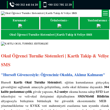
+90 312 441 14 20
+90 532 795 22 29
Kurumsal
Ürünlerimiz
Yazılımlarımız
Okul Öğrenci Turnike Sistemleri | Kartlı Takip & Veliye SMS
Okul Öğrenci Turnike Sistemleri | Kartlı Takip & Veliye
SMS
"Hursoft Güvencesiyle: Öğrenciniz Okulda, Aklınız Kalmasın"
Kartlı Okul Turnike Sistemleri
Hursoft
; eğitim kurumlarının giriş-çıkış
304
güvenliğini sağlamak amacıyla geliştirilmiş, zorlu okul iklimine dayanıklı
kalite paslanmaz çelik
0.2 saniye
gövde yapısını,
okuma hızına sahip RFID kart
SMS/Mobil Bildirim
teknolojisi ve veli-okul iletişimini dijitalleştiren
altyapısıyla birleştiren bütünleşik bir güvenlik ekosistemidir. MEB
yönetmeliklerine ve KVKK veri mahremiyeti esaslarına tam uyumlu olarak