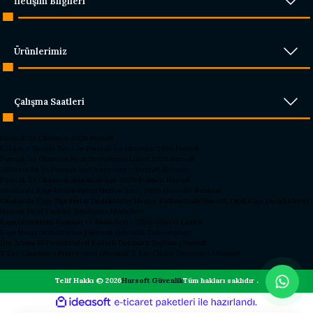
İletişim Bilgileri
Ürünlerimiz
Çalışma Saatleri
Parmak İzi Okuyucu 2026 Hursoft
Rakipleri Geride Bırakan Parmak İzi Okuyucu 2026 Hursoft
Parmak İzi Okuyucu Fiyat Performans Lideri 2026 Hursoft
2026’nın En İyi Parmak İzi Okuyucusu – Hursoft Zirvede
Parmak İzi Okuyucu Alacaklar İçin 2026 Rehberi Hursoft
Okullarda Kapı Dedektörleri Neden Şart? 2026 Güvenlik Rehberi
Okullarda Kapı Tipi Metal Dedektörler Neden Kullanılmalı?
Hursoft Okul Kapı Dedektörleri
Hursoft Okul Turnike Sundurma Modelleri
Kapı Dedektörü Fiyatları ve Modelleri - 2026 Güncel Listesi
Kapı Metal Dedektörleri | Hursoft Güvenlik Teknolojileri
Üst Arama El Dedektörleri Kaliteli Dayanıklı Sağlam | Hursoft
X Ray Cihazları | Profesyonel Güvenlik X Ray Cihazı Sistemleri | Hursoft
Telif Hakkı © 2026
Hursoft Güvenlik
Tüm hakları saklıdır .
ideasoft
ile
e-
hazırlandı.
ticaret