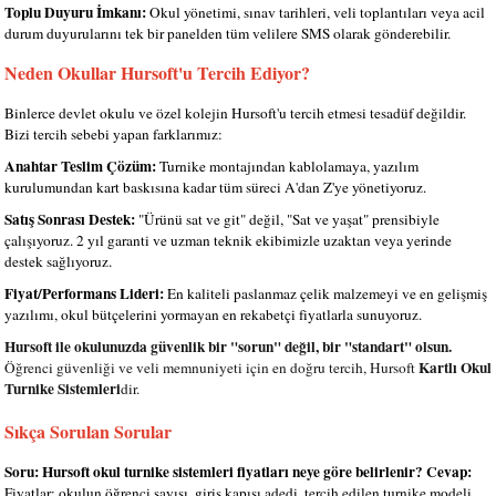
Toplu Duyuru İmkanı:
Okul yönetimi, sınav tarihleri, veli toplantıları veya acil
durum duyurularını tek bir panelden tüm velilere SMS olarak gönderebilir.
Neden Okullar Hursoft'u Tercih Ediyor?
Binlerce devlet okulu ve özel kolejin Hursoft'u tercih etmesi tesadüf değildir.
Bizi tercih sebebi yapan farklarımız:
Anahtar Teslim Çözüm:
Turnike montajından kablolamaya, yazılım
kurulumundan kart baskısına kadar tüm süreci A'dan Z'ye yönetiyoruz.
Satış Sonrası Destek:
"Ürünü sat ve git" değil, "Sat ve yaşat" prensibiyle
çalışıyoruz. 2 yıl garanti ve uzman teknik ekibimizle uzaktan veya yerinde
destek sağlıyoruz.
Fiyat/Performans Lideri:
En kaliteli paslanmaz çelik malzemeyi ve en gelişmiş
yazılımı, okul bütçelerini yormayan en rekabetçi fiyatlarla sunuyoruz.
Hursoft ile okulunuzda güvenlik bir "sorun" değil, bir "standart" olsun.
Kartlı Okul
Öğrenci güvenliği ve veli memnuniyeti için en doğru tercih, Hursoft
Turnike Sistemleri
dir.
Sıkça Sorulan Sorular
Soru: Hursoft okul turnike sistemleri fiyatları neye göre belirlenir?
Cevap:
Fiyatlar; okulun öğrenci sayısı, giriş kapısı adedi, tercih edilen turnike modeli