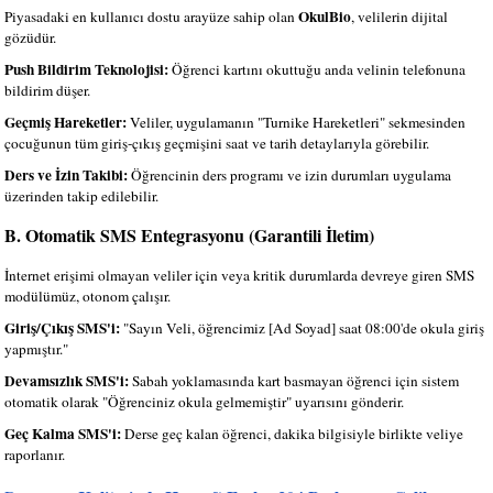
OkulBio
Piyasadaki en kullanıcı dostu arayüze sahip olan
, velilerin dijital
gözüdür.
Push Bildirim Teknolojisi:
Öğrenci kartını okuttuğu anda velinin telefonuna
bildirim düşer.
Geçmiş Hareketler:
Veliler, uygulamanın "Turnike Hareketleri" sekmesinden
çocuğunun tüm giriş-çıkış geçmişini saat ve tarih detaylarıyla görebilir.
Ders ve İzin Takibi:
Öğrencinin ders programı ve izin durumları uygulama
üzerinden takip edilebilir.
B. Otomatik SMS Entegrasyonu (Garantili İletim)
İnternet erişimi olmayan veliler için veya kritik durumlarda devreye giren SMS
modülümüz, otonom çalışır.
Giriş/Çıkış SMS'i:
"Sayın Veli, öğrencimiz [Ad Soyad] saat 08:00'de okula giriş
yapmıştır."
Devamsızlık SMS'i:
Sabah yoklamasında kart basmayan öğrenci için sistem
otomatik olarak "Öğrenciniz okula gelmemiştir" uyarısını gönderir.
Geç Kalma SMS'i:
Derse geç kalan öğrenci, dakika bilgisiyle birlikte veliye
raporlanır.