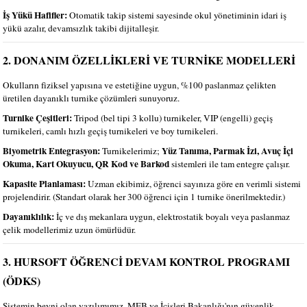
İş Yükü Hafifler:
Otomatik takip sistemi sayesinde okul yönetiminin idari iş
yükü azalır, devamsızlık takibi dijitalleşir.
2. DONANIM ÖZELLİKLERİ VE TURNİKE MODELLERİ
Okulların fiziksel yapısına ve estetiğine uygun, %100 paslanmaz çelikten
üretilen dayanıklı turnike çözümleri sunuyoruz.
Turnike Çeşitleri:
Tripod (bel tipi 3 kollu) turnikeler, VIP (engelli) geçiş
turnikeleri, camlı hızlı geçiş turnikeleri ve boy turnikeleri.
Biyometrik Entegrasyon:
Yüz Tanıma, Parmak İzi, Avuç İçi
Turnikelerimiz;
Okuma, Kart Okuyucu, QR Kod ve Barkod
sistemleri ile tam entegre çalışır.
Kapasite Planlaması:
Uzman ekibimiz, öğrenci sayınıza göre en verimli sistemi
projelendirir. (Standart olarak her 300 öğrenci için 1 turnike önerilmektedir.)
Dayanıklılık:
İç ve dış mekanlara uygun, elektrostatik boyalı veya paslanmaz
çelik modellerimiz uzun ömürlüdür.
3. HURSOFT ÖĞRENCİ DEVAM KONTROL PROGRAMI
(ÖDKS)
Sistemin beyni olan yazılımımız, MEB ve İçişleri Bakanlığı'nın güvenlik