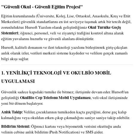
"Güvenli Okul - Güvenli Eğitim Projesi"
Eğitim kurumlarında (Üniversite, Kolej, Lise, Ortaokul, Anaokulu, Kreş ve Etüt
Merkezleri) güvenlik standartlarını en üst seviyeye taşımak artık bir tercih değil,
Okul Turnike Geçiş
zorunluluktur. Hursoft Yazılım olarak geliştirdiğimiz
Sistemleri
; öğrenci, personel, veli ve ziyaretçi trafiğini kontrol altına alarak
eğitim yuvalarını huzurlu ve güvenli alanlara dönüştürür.
Hursoft, kaliteli donanım ve ileri teknoloji yazılımı birleştirerek giriş-çıkışları
anlık olarak izler, verileri merkezi sisteme kaydeder ve velilere gerçek zamanlı
bilgi akışı sağlar.
1. YENİLİKÇİ TEKNOLOJİ VE OKULBİO MOBİL
UYGULAMASI
Güvenlik sadece kapıdaki turnike ile bitmez; iletişimle devam eder. Hursoft'un
OkulBio Cep Telefonu Mobil Uygulaması
geliştirdiği
, veli-okul iletişiminde
yeni bir dönem başlatıyor.
Anlık Takip:
Veliler, çocuklarının turnikeden kaçta geçtiğini, derse geç kalıp
kalmadığını veya okuldan erken çıkıp çıkmadığını saniye saniye takip edebilir.
Bildirim Sistemi:
Öğrenci kartını veya biyometrik verisini okuttuğu anda
velinin cebine anlık bildirim (Push Notification) ve SMS gider.