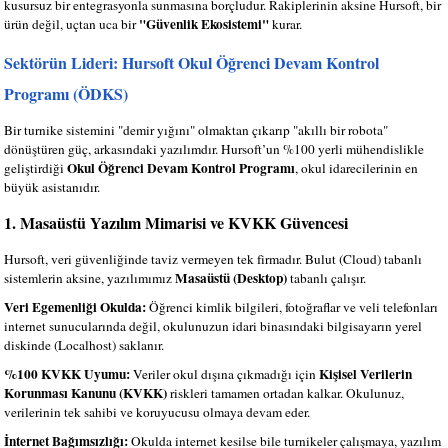
kusursuz bir entegrasyonla sunmasına borçludur. Rakiplerinin aksine Hursoft, bir
"Güvenlik Ekosistemi"
ürün değil, uçtan uca bir
kurar.
Sektörün Lideri: Hursoft Okul Öğrenci Devam Kontrol
Programı (ÖDKS)
Bir turnike sistemini "demir yığını" olmaktan çıkarıp "akıllı bir robota"
dönüştüren güç, arkasındaki yazılımdır. Hursoft’un %100 yerli mühendislikle
Okul Öğrenci Devam Kontrol Programı
geliştirdiği
, okul idarecilerinin en
büyük asistanıdır.
1. Masaüstü Yazılım Mimarisi ve KVKK Güvencesi
Hursoft, veri güvenliğinde taviz vermeyen tek firmadır. Bulut (Cloud) tabanlı
Masaüstü (Desktop)
sistemlerin aksine, yazılımımız
tabanlı çalışır.
Veri Egemenliği Okulda:
Öğrenci kimlik bilgileri, fotoğraflar ve veli telefonları
internet sunucularında değil, okulunuzun idari binasındaki bilgisayarın yerel
diskinde (Localhost) saklanır.
%100 KVKK Uyumu:
Kişisel Verilerin
Veriler okul dışına çıkmadığı için
Korunması Kanunu (KVKK)
riskleri tamamen ortadan kalkar. Okulunuz,
verilerinin tek sahibi ve koruyucusu olmaya devam eder.
İnternet Bağımsızlığı:
Okulda internet kesilse bile turnikeler çalışmaya, yazılım