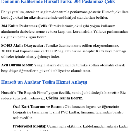
onanım Kalitesinde Hursoft Farkı: 304 Paslanmaz Çelik
D
En iyi yazılım, ancak en sağlam donanımla performans gösterir. Hursoft, okullara
okul turnike
kurduğu
sistemlerinde endüstriyel standartları belirler.
304 Kalite Paslanmaz Çelik:
Turnikelerimiz, okul gibi yoğun kullanım
alanlarında darbelere, neme ve toza karşı tam korumalıdır. Yıllarca paslanmadan
ilk günkü parlaklığını korur.
SC403 Akıllı Okuyucular:
Turnike üzerine monte edilen okuyucularımız,
30.000 kart kapasitesine ve TCP/IP bağlantı hızına sahiptir. Kartı veya parmağı
saliseler içinde okur, yığılmayı önler.
Acil Durum Modu:
Yangın alarmı durumunda turnike kolları otomatik olarak
boşa düşer, öğrencilerin güvenli tahliyesine olanak tanır.
Hursoft'un Anahtar Teslim Hizmet Anlayışı
Hursoft’u "En Başarılı Firma" yapan özellik, sunduğu bütünleşik hizmettir. Biz
Çözüm Teslim Ederiz.
sadece kutu teslim etmeyiz;
Özel Kart Tasarımı ve Basımı:
Okulunuzun logosu ve öğrencinin
fotoğrafı ile tasarlanan 1. sınıf PVC kartlar, firmamız tarafından basılıp
teslim edilir.
Profesyonel Montaj:
Uzman saha ekibimiz, kablolamadan ankraja kadar