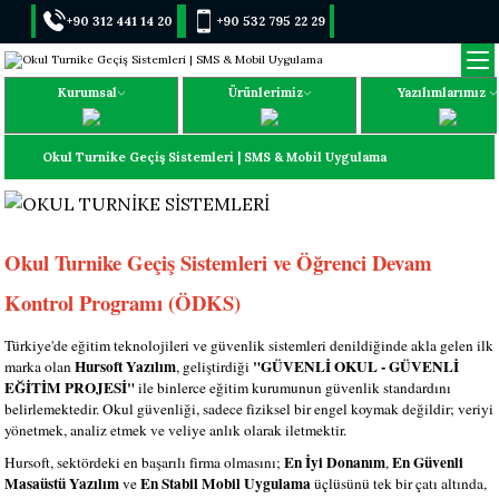
+90 312 441 14 20
+90 532 795 22 29
Kurumsal
Ürünlerimiz
Yazılımlarımız
Okul Turnike Geçiş Sistemleri | SMS & Mobil Uygulama
Okul Turnike Geçiş Sistemleri ve Öğrenci Devam
Kontrol Programı (ÖDKS)
Türkiye'de eğitim teknolojileri ve güvenlik sistemleri denildiğinde akla gelen ilk
Hursoft Yazılım
"GÜVENLİ OKUL - GÜVENLİ
marka olan
, geliştirdiği
EĞİTİM PROJESİ"
ile binlerce eğitim kurumunun güvenlik standardını
belirlemektedir. Okul güvenliği, sadece fiziksel bir engel koymak değildir; veriyi
yönetmek, analiz etmek ve veliye anlık olarak iletmektir.
En İyi Donanım
En Güvenli
Hursoft, sektördeki en başarılı firma olmasını;
,
Masaüstü Yazılım
En Stabil Mobil Uygulama
ve
üçlüsünü tek bir çatı altında,