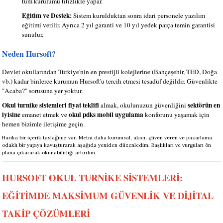
tüm kurulumu titizlikle yapar.
Eğitim ve Destek:
Sistem kurulduktan sonra idari personele yazılım
eğitimi verilir. Ayrıca 2 yıl garanti ve 10 yıl yedek parça temin garantisi
sunulur.
Neden Hursoft?
Devlet okullarından Türkiye'nin en prestijli kolejlerine (Bahçeşehir, TED, Doğa
vb.) kadar binlerce kurumun Hursoft'u tercih etmesi tesadüf değildir. Güvenlikte
"Acaba?" sorusuna yer yoktur.
Okul turnike sistemleri fiyat teklifi
sektörün en
almak, okulunuzun güvenliğini
iyisine
okul pdks mobil uygulama
emanet etmek ve
konforunu yaşamak için
hemen bizimle iletişime geçin.
Harika bir içerik taslağınız var. Metni daha kurumsal, akıcı, güven veren ve pazarlama
odaklı bir yapıya kavuşturarak aşağıda yeniden düzenledim. Başlıkları ve vurguları ön
plana çıkararak okunabilirliği artırdım.
HURSOFT OKUL TURNİKE SİSTEMLERİ:
EĞİTİMDE MAKSİMUM GÜVENLİK VE DİJİTAL
TAKİP ÇÖZÜMLERİ