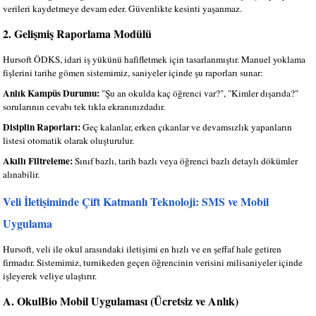
verileri kaydetmeye devam eder. Güvenlikte kesinti yaşanmaz.
2. Gelişmiş Raporlama Modülü
Hursoft ÖDKS, idari iş yükünü hafifletmek için tasarlanmıştır. Manuel yoklama
fişlerini tarihe gömen sistemimiz, saniyeler içinde şu raporları sunar:
Anlık Kampüs Durumu:
"Şu an okulda kaç öğrenci var?", "Kimler dışarıda?"
sorularının cevabı tek tıkla ekranınızdadır.
Disiplin Raporları:
Geç kalanlar, erken çıkanlar ve devamsızlık yapanların
listesi otomatik olarak oluşturulur.
Akıllı Filtreleme:
Sınıf bazlı, tarih bazlı veya öğrenci bazlı detaylı dökümler
alınabilir.
Veli İletişiminde Çift Katmanlı Teknoloji: SMS ve Mobil
Uygulama
Hursoft, veli ile okul arasındaki iletişimi en hızlı ve en şeffaf hale getiren
firmadır. Sistemimiz, turnikeden geçen öğrencinin verisini milisaniyeler içinde
işleyerek veliye ulaştırır.
A. OkulBio Mobil Uygulaması (Ücretsiz ve Anlık)